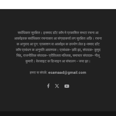
सर्वाधिकार सुरक्षित। इसमाद डॉट कॉम मे प्रकाशित सभटा रचना आ
आर्काइवक सर्वाधिकार रचनाकार आ संग्रहकर्त्ता लग सुरक्षित अछि। रचना
क अनुवाद आ पुन: प्रकाशन वा आर्काइव क उपयोग लेल इ-समाद डॉट
कॉम प्रबंधन क अनुमति आवश्यक। प्रबंधक- छवि झा, संपादक- कुमुद
सिंह, राजनीतिक संपादक- प्रीतिलता मल्लिक, समाचार संपादक- नीलू
कुमारी। वेवसाइट क डिजाइन आ संचालन - जया झा।
हमरा स संपर्क: esamaad@gmail.com