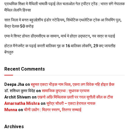
प्राथमिक शि‍क्षा मे मैथि‍ली भाषाकेँ पढ़ाई लेल चलाओल गेल ट्वीटर ट्रेंड : भारत संगे नेपालक
मैथिल लेलनि हिस्सा
सात जिला मे बनत बहुउद्देशीय इंडोर स्‍टेडि‍यम, सिंथेटिक एथलेटिक ट्रेक आ स्विमिंग पुल,
केंद्र देलक 50 करोड़
एम्स मे शिफ्ट होयत डीएमसीएच क सामान, मार्च मे होएत उद्घाटन, नव सत्र स पढाई
होटल मैनेजमेंट क पढ़ाई करती बालिका गृह क 16 बालिका लोकनि, 29 कए जायतीह
बेंगलुरु
Recent Comments
Deepa Jha
on
बहुमत एकटा भीड़क नाम थिक, एकरा लग विवेक नहि होइत छैक
डॉ. शशिधर कुमर विदेह
on
सामाजिक कुप्रथा : सुधारक प्रयास
Archit Shivam
on
एखनो अछि मिथिलाक छाती पर गरल सुगौली कील क टीस
Amarnatha Mishra
on
सुरेंद्र चौधरी – एकटा हेरायल नायक
Munna
on
चीनी उद्योग : मिठगर स्‍मरण, तितगर सच्‍चाई
Archives