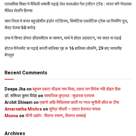
प्राथमिक शि‍क्षा मे मैथि‍ली भाषाकेँ पढ़ाई लेल चलाओल गेल ट्वीटर ट्रेंड : भारत संगे नेपालक
मैथिल लेलनि हिस्सा
सात जिला मे बनत बहुउद्देशीय इंडोर स्‍टेडि‍यम, सिंथेटिक एथलेटिक ट्रेक आ स्विमिंग पुल,
केंद्र देलक 50 करोड़
एम्स मे शिफ्ट होयत डीएमसीएच क सामान, मार्च मे होएत उद्घाटन, नव सत्र स पढाई
होटल मैनेजमेंट क पढ़ाई करती बालिका गृह क 16 बालिका लोकनि, 29 कए जायतीह
बेंगलुरु
Recent Comments
Deepa Jha
on
बहुमत एकटा भीड़क नाम थिक, एकरा लग विवेक नहि होइत छैक
डॉ. शशिधर कुमर विदेह
on
सामाजिक कुप्रथा : सुधारक प्रयास
Archit Shivam
on
एखनो अछि मिथिलाक छाती पर गरल सुगौली कील क टीस
Amarnatha Mishra
on
सुरेंद्र चौधरी – एकटा हेरायल नायक
Munna
on
चीनी उद्योग : मिठगर स्‍मरण, तितगर सच्‍चाई
Archives