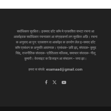
सर्वाधिकार सुरक्षित। इसमाद डॉट कॉम मे प्रकाशित सभटा रचना आ
आर्काइवक सर्वाधिकार रचनाकार आ संग्रहकर्त्ता लग सुरक्षित अछि। रचना
क अनुवाद आ पुन: प्रकाशन वा आर्काइव क उपयोग लेल इ-समाद डॉट
कॉम प्रबंधन क अनुमति आवश्यक। प्रबंधक- छवि झा, संपादक- कुमुद
सिंह, राजनीतिक संपादक- प्रीतिलता मल्लिक, समाचार संपादक- नीलू
कुमारी। वेवसाइट क डिजाइन आ संचालन - जया झा।
हमरा स संपर्क: esamaad@gmail.com