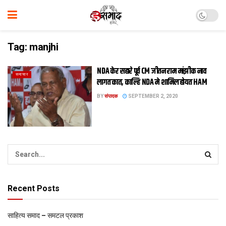
Tag:
manjhi
NDA केर सहारे पूर्व CM जीतन राम मांझीक नाव
समाचार
लागत कात, काल्हि NDA मे शामिल होयत HAM
BY
संपादक
SEPTEMBER 2, 2020
Recent Posts
साहित्य समाद – समटल प्रकाश