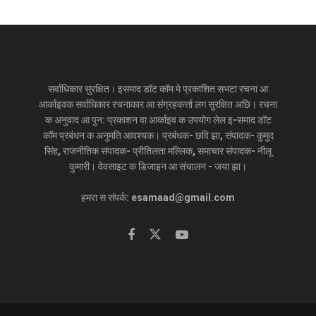
सर्वाधिकार सुरक्षित। इसमाद डॉट कॉम मे प्रकाशित सभटा रचना आ
आर्काइवक सर्वाधिकार रचनाकार आ संग्रहकर्त्ता लग सुरक्षित अछि। रचना
क अनुवाद आ पुन: प्रकाशन वा आर्काइव क उपयोग लेल इ-समाद डॉट
कॉम प्रबंधन क अनुमति आवश्यक। प्रबंधक- छवि झा, संपादक- कुमुद
सिंह, राजनीतिक संपादक- प्रीतिलता मल्लिक, समाचार संपादक- नीलू
कुमारी। वेवसाइट क डिजाइन आ संचालन - जया झा।
हमरा स संपर्क: esamaad@gmail.com