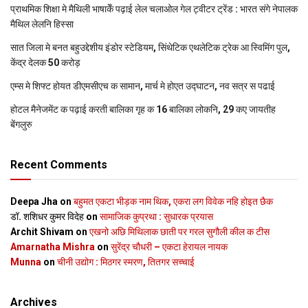
प्राथमिक शि‍क्षा मे मैथि‍ली भाषाकेँ पढ़ाई लेल चलाओल गेल ट्वीटर ट्रेंड : भारत संगे नेपालक
मैथिल लेलनि हिस्सा
सात जिला मे बनत बहुउद्देशीय इंडोर स्‍टेडि‍यम, सिंथेटिक एथलेटिक ट्रेक आ स्विमिंग पुल,
केंद्र देलक 50 करोड़
एम्स मे शिफ्ट होयत डीएमसीएच क सामान, मार्च मे होएत उद्घाटन, नव सत्र स पढाई
होटल मैनेजमेंट क पढ़ाई करती बालिका गृह क 16 बालिका लोकनि, 29 कए जायतीह
बेंगलुरु
Recent Comments
Deepa Jha
on
बहुमत एकटा भीड़क नाम थिक, एकरा लग विवेक नहि होइत छैक
डॉ. शशिधर कुमर विदेह
on
सामाजिक कुप्रथा : सुधारक प्रयास
Archit Shivam
on
एखनो अछि मिथिलाक छाती पर गरल सुगौली कील क टीस
Amarnatha Mishra
on
सुरेंद्र चौधरी – एकटा हेरायल नायक
Munna
on
चीनी उद्योग : मिठगर स्‍मरण, तितगर सच्‍चाई
Archives