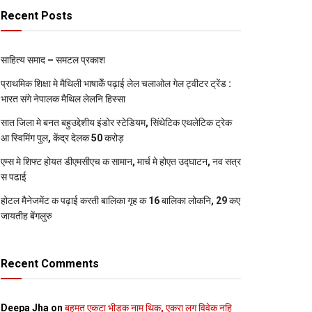
Recent Posts
साहित्य समाद – समटल प्रकाश
प्राथमिक शि‍क्षा मे मैथि‍ली भाषाकेँ पढ़ाई लेल चलाओल गेल ट्वीटर ट्रेंड :
भारत संगे नेपालक मैथिल लेलनि हिस्सा
सात जिला मे बनत बहुउद्देशीय इंडोर स्‍टेडि‍यम, सिंथेटिक एथलेटिक ट्रेक
आ स्विमिंग पुल, केंद्र देलक 50 करोड़
एम्स मे शिफ्ट होयत डीएमसीएच क सामान, मार्च मे होएत उद्घाटन, नव सत्र
स पढाई
होटल मैनेजमेंट क पढ़ाई करती बालिका गृह क 16 बालिका लोकनि, 29 कए
जायतीह बेंगलुरु
Recent Comments
Deepa Jha
on
बहुमत एकटा भीड़क नाम थिक, एकरा लग विवेक नहि