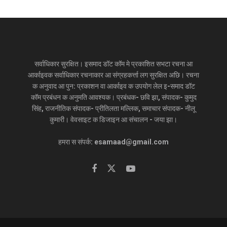
सर्वाधिकार सुरक्षित। इसमाद डॉट कॉम मे प्रकाशित सभटा रचना आ
आर्काइवक सर्वाधिकार रचनाकार आ संग्रहकर्त्ता लग सुरक्षित अछि। रचना
क अनुवाद आ पुन: प्रकाशन वा आर्काइव क उपयोग लेल इ-समाद डॉट
कॉम प्रबंधन क अनुमति आवश्यक। प्रबंधक- छवि झा, संपादक- कुमुद
सिंह, राजनीतिक संपादक- प्रीतिलता मल्लिक, समाचार संपादक- नीलू
कुमारी। वेवसाइट क डिजाइन आ संचालन - जया झा।
हमरा स संपर्क: esamaad@gmail.com