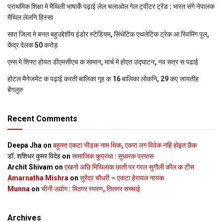
प्राथमिक शि‍क्षा मे मैथि‍ली भाषाकेँ पढ़ाई लेल चलाओल गेल ट्वीटर ट्रेंड : भारत संगे नेपालक
मैथिल लेलनि हिस्सा
सात जिला मे बनत बहुउद्देशीय इंडोर स्‍टेडि‍यम, सिंथेटिक एथलेटिक ट्रेक आ स्विमिंग पुल,
केंद्र देलक 50 करोड़
एम्स मे शिफ्ट होयत डीएमसीएच क सामान, मार्च मे होएत उद्घाटन, नव सत्र स पढाई
होटल मैनेजमेंट क पढ़ाई करती बालिका गृह क 16 बालिका लोकनि, 29 कए जायतीह
बेंगलुरु
Recent Comments
Deepa Jha
on
बहुमत एकटा भीड़क नाम थिक, एकरा लग विवेक नहि होइत छैक
डॉ. शशिधर कुमर विदेह
on
सामाजिक कुप्रथा : सुधारक प्रयास
Archit Shivam
on
एखनो अछि मिथिलाक छाती पर गरल सुगौली कील क टीस
Amarnatha Mishra
on
सुरेंद्र चौधरी – एकटा हेरायल नायक
Munna
on
चीनी उद्योग : मिठगर स्‍मरण, तितगर सच्‍चाई
Archives