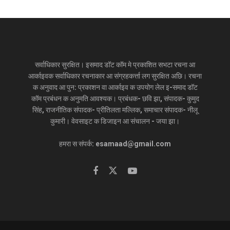
सर्वाधिकार सुरक्षित। इसमाद डॉट कॉम मे प्रकाशित सभटा रचना आ
आर्काइवक सर्वाधिकार रचनाकार आ संग्रहकर्त्ता लग सुरक्षित अछि। रचना
क अनुवाद आ पुन: प्रकाशन वा आर्काइव क उपयोग लेल इ-समाद डॉट
कॉम प्रबंधन क अनुमति आवश्यक। प्रबंधक- छवि झा, संपादक- कुमुद
सिंह, राजनीतिक संपादक- प्रीतिलता मल्लिक, समाचार संपादक- नीलू
कुमारी। वेवसाइट क डिजाइन आ संचालन - जया झा।
हमरा स संपर्क: esamaad@gmail.com