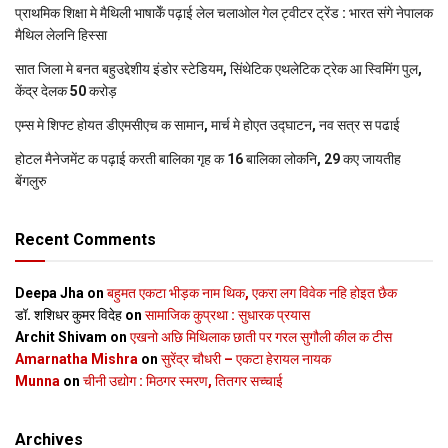
प्राथमिक शि‍क्षा मे मैथि‍ली भाषाकेँ पढ़ाई लेल चलाओल गेल ट्वीटर ट्रेंड : भारत संगे नेपालक
मैथिल लेलनि हिस्सा
सात जिला मे बनत बहुउद्देशीय इंडोर स्‍टेडि‍यम, सिंथेटिक एथलेटिक ट्रेक आ स्विमिंग पुल,
केंद्र देलक 50 करोड़
एम्स मे शिफ्ट होयत डीएमसीएच क सामान, मार्च मे होएत उद्घाटन, नव सत्र स पढाई
होटल मैनेजमेंट क पढ़ाई करती बालिका गृह क 16 बालिका लोकनि, 29 कए जायतीह
बेंगलुरु
Recent Comments
Deepa Jha
on
बहुमत एकटा भीड़क नाम थिक, एकरा लग विवेक नहि होइत छैक
डॉ. शशिधर कुमर विदेह
on
सामाजिक कुप्रथा : सुधारक प्रयास
Archit Shivam
on
एखनो अछि मिथिलाक छाती पर गरल सुगौली कील क टीस
Amarnatha Mishra
on
सुरेंद्र चौधरी – एकटा हेरायल नायक
Munna
on
चीनी उद्योग : मिठगर स्‍मरण, तितगर सच्‍चाई
Archives