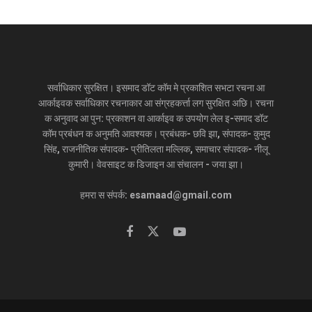
सर्वाधिकार सुरक्षित। इसमाद डॉट कॉम मे प्रकाशित सभटा रचना आ
आर्काइवक सर्वाधिकार रचनाकार आ संग्रहकर्त्ता लग सुरक्षित अछि। रचना
क अनुवाद आ पुन: प्रकाशन वा आर्काइव क उपयोग लेल इ-समाद डॉट
कॉम प्रबंधन क अनुमति आवश्यक। प्रबंधक- छवि झा, संपादक- कुमुद
सिंह, राजनीतिक संपादक- प्रीतिलता मल्लिक, समाचार संपादक- नीलू
कुमारी। वेवसाइट क डिजाइन आ संचालन - जया झा।
हमरा स संपर्क: esamaad@gmail.com