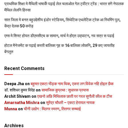
प्राथमिक शि‍क्षा मे मैथि‍ली भाषाकेँ पढ़ाई लेल चलाओल गेल ट्वीटर ट्रेंड : भारत संगे नेपालक
मैथिल लेलनि हिस्सा
सात जिला मे बनत बहुउद्देशीय इंडोर स्‍टेडि‍यम, सिंथेटिक एथलेटिक ट्रेक आ स्विमिंग पुल,
केंद्र देलक 50 करोड़
एम्स मे शिफ्ट होयत डीएमसीएच क सामान, मार्च मे होएत उद्घाटन, नव सत्र स पढाई
होटल मैनेजमेंट क पढ़ाई करती बालिका गृह क 16 बालिका लोकनि, 29 कए जायतीह
बेंगलुरु
Recent Comments
Deepa Jha
on
बहुमत एकटा भीड़क नाम थिक, एकरा लग विवेक नहि होइत छैक
डॉ. शशिधर कुमर विदेह
on
सामाजिक कुप्रथा : सुधारक प्रयास
Archit Shivam
on
एखनो अछि मिथिलाक छाती पर गरल सुगौली कील क टीस
Amarnatha Mishra
on
सुरेंद्र चौधरी – एकटा हेरायल नायक
Munna
on
चीनी उद्योग : मिठगर स्‍मरण, तितगर सच्‍चाई
Archives