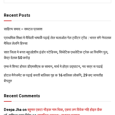
Recent Posts
साहित्य समाद – समटल प्रकाश
प्राथमिक शि‍क्षा मे मैथि‍ली भाषाकेँ पढ़ाई लेल चलाओल गेल ट्वीटर ट्रेंड : भारत संगे नेपालक
मैथिल लेलनि हिस्सा
सात जिला मे बनत बहुउद्देशीय इंडोर स्‍टेडि‍यम, सिंथेटिक एथलेटिक ट्रेक आ स्विमिंग पुल,
केंद्र देलक 50 करोड़
एम्स मे शिफ्ट होयत डीएमसीएच क सामान, मार्च मे होएत उद्घाटन, नव सत्र स पढाई
होटल मैनेजमेंट क पढ़ाई करती बालिका गृह क 16 बालिका लोकनि, 29 कए जायतीह
बेंगलुरु
Recent Comments
Deepa Jha
on
बहुमत एकटा भीड़क नाम थिक, एकरा लग विवेक नहि होइत छैक