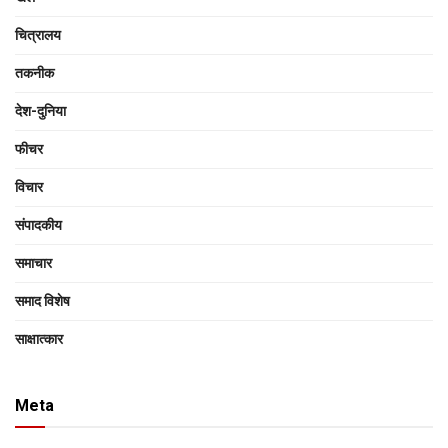
चित्रालय
तकनीक
देश-दुनिया
फीचर
विचार
संपादकीय
समाचार
समाद विशेष
साक्षात्‍कार
Meta