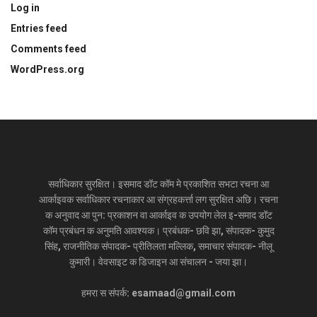
Log in
Entries feed
Comments feed
WordPress.org
सर्वाधिकार सुरक्षित। इसमाद डॉट कॉम मे प्रकाशित सभटा रचना आ
आर्काइवक सर्वाधिकार रचनाकार आ संग्रहकर्त्ता लग सुरक्षित अछि। रचना
क अनुवाद आ पुन: प्रकाशन वा आर्काइव क उपयोग लेल इ-समाद डॉट
कॉम प्रबंधन क अनुमति आवश्यक। प्रबंधक- छवि झा, संपादक- कुमुद
सिंह, राजनीतिक संपादक- प्रीतिलता मल्लिक, समाचार संपादक- नीलू
कुमारी। वेवसाइट क डिजाइन आ संचालन - जया झा।
हमरा स संपर्क: esamaad@gmail.com