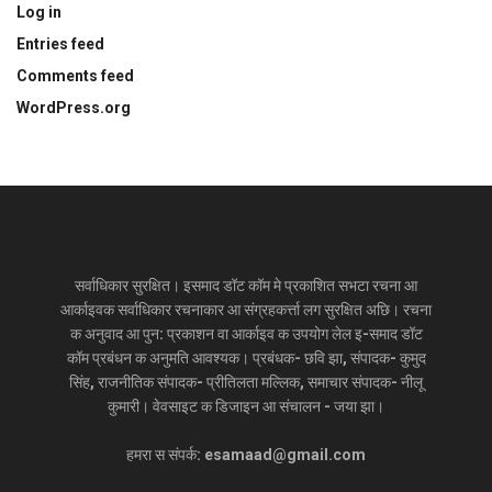
Log in
Entries feed
Comments feed
WordPress.org
सर्वाधिकार सुरक्षित। इसमाद डॉट कॉम मे प्रकाशित सभटा रचना आ
आर्काइवक सर्वाधिकार रचनाकार आ संग्रहकर्त्ता लग सुरक्षित अछि। रचना
क अनुवाद आ पुन: प्रकाशन वा आर्काइव क उपयोग लेल इ-समाद डॉट
कॉम प्रबंधन क अनुमति आवश्यक। प्रबंधक- छवि झा, संपादक- कुमुद
सिंह, राजनीतिक संपादक- प्रीतिलता मल्लिक, समाचार संपादक- नीलू
कुमारी। वेवसाइट क डिजाइन आ संचालन - जया झा।
हमरा स संपर्क: esamaad@gmail.com