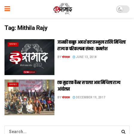
Tag:
Mithila Rajy
जानकी बाबूक आदर्श कए सम्मुख राखि मिथिला
समाचार
राज्य क परिकल्पना संभव : कमलेश
BY
संपादक
JUNE 13, 2018
एक मुद्दा एक बैनर स चलत आब मिथिला राज्य
समाचार
आंदोलन
BY
संपादक
DECEMBER 19, 2017