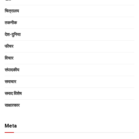
चित्रालय
तकनीक
देश-दुनिया
फीचर
विचार
संपादकीय
समाचार
समाद विशेष
साक्षात्‍कार
Meta