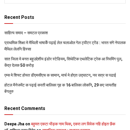
Recent Posts
साहित्य समाद – समटल प्रकाश
प्राथमिक शि‍क्षा मे मैथि‍ली भाषाकेँ पढ़ाई लेल चलाओल गेल ट्वीटर ट्रेंड : भारत संगे नेपालक
मैथिल लेलनि हिस्सा
सात जिला मे बनत बहुउद्देशीय इंडोर स्‍टेडि‍यम, सिंथेटिक एथलेटिक ट्रेक आ स्विमिंग पुल,
केंद्र देलक 50 करोड़
एम्स मे शिफ्ट होयत डीएमसीएच क सामान, मार्च मे होएत उद्घाटन, नव सत्र स पढाई
होटल मैनेजमेंट क पढ़ाई करती बालिका गृह क 16 बालिका लोकनि, 29 कए जायतीह
बेंगलुरु
Recent Comments
Deepa Jha
on
बहुमत एकटा भीड़क नाम थिक, एकरा लग विवेक नहि होइत छैक