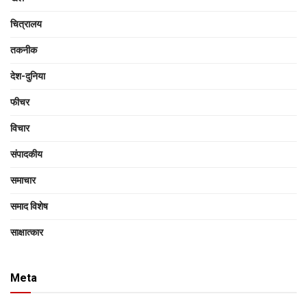
चित्रालय
तकनीक
देश-दुनिया
फीचर
विचार
संपादकीय
समाचार
समाद विशेष
साक्षात्‍कार
Meta