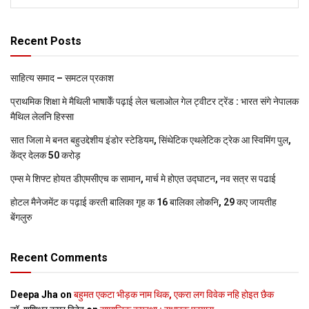
Recent Posts
साहित्य समाद – समटल प्रकाश
प्राथमिक शि‍क्षा मे मैथि‍ली भाषाकेँ पढ़ाई लेल चलाओल गेल ट्वीटर ट्रेंड : भारत संगे नेपालक
मैथिल लेलनि हिस्सा
सात जिला मे बनत बहुउद्देशीय इंडोर स्‍टेडि‍यम, सिंथेटिक एथलेटिक ट्रेक आ स्विमिंग पुल,
केंद्र देलक 50 करोड़
एम्स मे शिफ्ट होयत डीएमसीएच क सामान, मार्च मे होएत उद्घाटन, नव सत्र स पढाई
होटल मैनेजमेंट क पढ़ाई करती बालिका गृह क 16 बालिका लोकनि, 29 कए जायतीह
बेंगलुरु
Recent Comments
Deepa Jha
on
बहुमत एकटा भीड़क नाम थिक, एकरा लग विवेक नहि होइत छैक