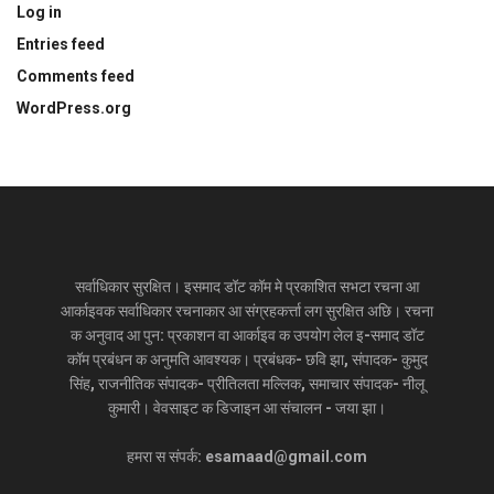
Log in
Entries feed
Comments feed
WordPress.org
सर्वाधिकार सुरक्षित। इसमाद डॉट कॉम मे प्रकाशित सभटा रचना आ
आर्काइवक सर्वाधिकार रचनाकार आ संग्रहकर्त्ता लग सुरक्षित अछि। रचना
क अनुवाद आ पुन: प्रकाशन वा आर्काइव क उपयोग लेल इ-समाद डॉट
कॉम प्रबंधन क अनुमति आवश्यक। प्रबंधक- छवि झा, संपादक- कुमुद
सिंह, राजनीतिक संपादक- प्रीतिलता मल्लिक, समाचार संपादक- नीलू
कुमारी। वेवसाइट क डिजाइन आ संचालन - जया झा।
हमरा स संपर्क: esamaad@gmail.com