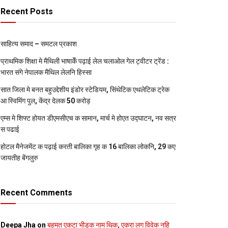
Recent Posts
साहित्य समाद – समटल प्रकाश
प्राथमिक शि‍क्षा मे मैथि‍ली भाषाकेँ पढ़ाई लेल चलाओल गेल ट्वीटर ट्रेंड :
भारत संगे नेपालक मैथिल लेलनि हिस्सा
सात जिला मे बनत बहुउद्देशीय इंडोर स्‍टेडि‍यम, सिंथेटिक एथलेटिक ट्रेक
आ स्विमिंग पुल, केंद्र देलक 50 करोड़
एम्स मे शिफ्ट होयत डीएमसीएच क सामान, मार्च मे होएत उद्घाटन, नव सत्र
स पढाई
होटल मैनेजमेंट क पढ़ाई करती बालिका गृह क 16 बालिका लोकनि, 29 कए
जायतीह बेंगलुरु
Recent Comments
Deepa Jha
on
बहुमत एकटा भीड़क नाम थिक, एकरा लग विवेक नहि