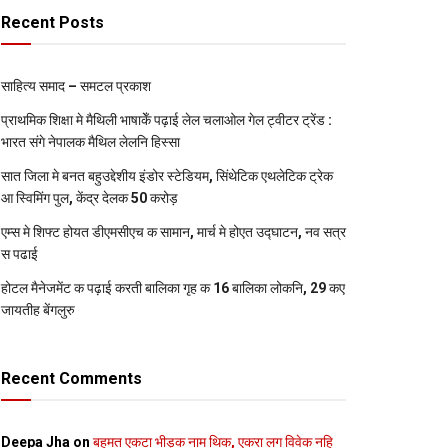
Recent Posts
साहित्य समाद – समटल प्रकाश
प्राथमिक शि‍क्षा मे मैथि‍ली भाषाकेँ पढ़ाई लेल चलाओल गेल ट्वीटर ट्रेंड :
भारत संगे नेपालक मैथिल लेलनि हिस्सा
सात जिला मे बनत बहुउद्देशीय इंडोर स्‍टेडि‍यम, सिंथेटिक एथलेटिक ट्रेक
आ स्विमिंग पुल, केंद्र देलक 50 करोड़
एम्स मे शिफ्ट होयत डीएमसीएच क सामान, मार्च मे होएत उद्घाटन, नव सत्र
स पढाई
होटल मैनेजमेंट क पढ़ाई करती बालिका गृह क 16 बालिका लोकनि, 29 कए
जायतीह बेंगलुरु
Recent Comments
Deepa Jha
on
बहुमत एकटा भीड़क नाम थिक, एकरा लग विवेक नहि