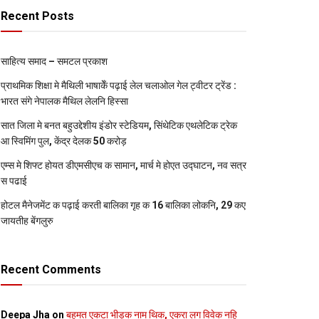
Recent Posts
साहित्य समाद – समटल प्रकाश
प्राथमिक शि‍क्षा मे मैथि‍ली भाषाकेँ पढ़ाई लेल चलाओल गेल ट्वीटर ट्रेंड :
भारत संगे नेपालक मैथिल लेलनि हिस्सा
सात जिला मे बनत बहुउद्देशीय इंडोर स्‍टेडि‍यम, सिंथेटिक एथलेटिक ट्रेक
आ स्विमिंग पुल, केंद्र देलक 50 करोड़
एम्स मे शिफ्ट होयत डीएमसीएच क सामान, मार्च मे होएत उद्घाटन, नव सत्र
स पढाई
होटल मैनेजमेंट क पढ़ाई करती बालिका गृह क 16 बालिका लोकनि, 29 कए
जायतीह बेंगलुरु
Recent Comments
Deepa Jha
on
बहुमत एकटा भीड़क नाम थिक, एकरा लग विवेक नहि