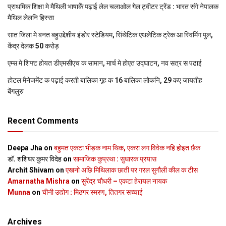
प्राथमिक शि‍क्षा मे मैथि‍ली भाषाकेँ पढ़ाई लेल चलाओल गेल ट्वीटर ट्रेंड : भारत संगे नेपालक
मैथिल लेलनि हिस्सा
सात जिला मे बनत बहुउद्देशीय इंडोर स्‍टेडि‍यम, सिंथेटिक एथलेटिक ट्रेक आ स्विमिंग पुल,
केंद्र देलक 50 करोड़
एम्स मे शिफ्ट होयत डीएमसीएच क सामान, मार्च मे होएत उद्घाटन, नव सत्र स पढाई
होटल मैनेजमेंट क पढ़ाई करती बालिका गृह क 16 बालिका लोकनि, 29 कए जायतीह
बेंगलुरु
Recent Comments
Deepa Jha
on
बहुमत एकटा भीड़क नाम थिक, एकरा लग विवेक नहि होइत छैक
डॉ. शशिधर कुमर विदेह
on
सामाजिक कुप्रथा : सुधारक प्रयास
Archit Shivam
on
एखनो अछि मिथिलाक छाती पर गरल सुगौली कील क टीस
Amarnatha Mishra
on
सुरेंद्र चौधरी – एकटा हेरायल नायक
Munna
on
चीनी उद्योग : मिठगर स्‍मरण, तितगर सच्‍चाई
Archives