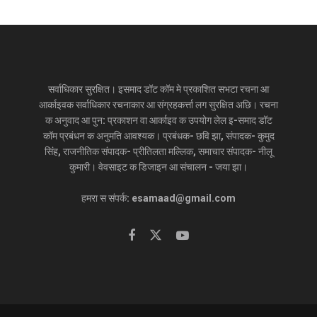
सर्वाधिकार सुरक्षित। इसमाद डॉट कॉम मे प्रकाशित सभटा रचना आ
आर्काइवक सर्वाधिकार रचनाकार आ संग्रहकर्त्ता लग सुरक्षित अछि। रचना
क अनुवाद आ पुन: प्रकाशन वा आर्काइव क उपयोग लेल इ-समाद डॉट
कॉम प्रबंधन क अनुमति आवश्यक। प्रबंधक- छवि झा, संपादक- कुमुद
सिंह, राजनीतिक संपादक- प्रीतिलता मल्लिक, समाचार संपादक- नीलू
कुमारी। वेवसाइट क डिजाइन आ संचालन - जया झा।
हमरा स संपर्क: esamaad@gmail.com