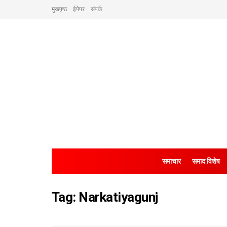
मुखपृष्ठ
ईपेपर
संपर्क
समाचार
समाद विशेष
Tag:
Narkatiyagunj