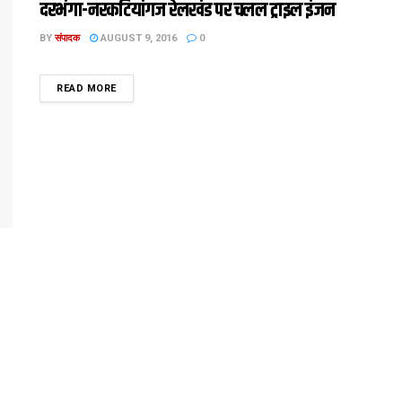
दरभंगा-नरकटियांगज रेलखंड पर चलल ट्राइल इंजन
BY
संपादक
AUGUST 9, 2016
0
DETAILS
READ MORE