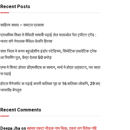
Recent Posts
साहित्य समाद – समटल प्रकाश
प्राथमिक शि‍क्षा मे मैथि‍ली भाषाकेँ पढ़ाई लेल चलाओल गेल ट्वीटर ट्रेंड :
भारत संगे नेपालक मैथिल लेलनि हिस्सा
सात जिला मे बनत बहुउद्देशीय इंडोर स्‍टेडि‍यम, सिंथेटिक एथलेटिक ट्रेक
आ स्विमिंग पुल, केंद्र देलक 50 करोड़
एम्स मे शिफ्ट होयत डीएमसीएच क सामान, मार्च मे होएत उद्घाटन, नव सत्र
स पढाई
होटल मैनेजमेंट क पढ़ाई करती बालिका गृह क 16 बालिका लोकनि, 29 कए
जायतीह बेंगलुरु
Recent Comments
Deepa Jha
on
बहुमत एकटा भीड़क नाम थिक, एकरा लग विवेक नहि