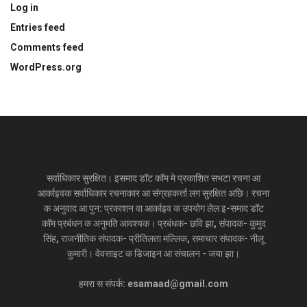
Log in
Entries feed
Comments feed
WordPress.org
सर्वाधिकार सुरक्षित। इसमाद डॉट कॉम मे प्रकाशित सभटा रचना आ
आर्काइवक सर्वाधिकार रचनाकार आ संग्रहकर्त्ता लग सुरक्षित अछि। रचना
क अनुवाद आ पुन: प्रकाशन वा आर्काइव क उपयोग लेल इ-समाद डॉट
कॉम प्रबंधन क अनुमति आवश्यक। प्रबंधक- छवि झा, संपादक- कुमुद
सिंह, राजनीतिक संपादक- प्रीतिलता मल्लिक, समाचार संपादक- नीलू
कुमारी। वेवसाइट क डिजाइन आ संचालन - जया झा।
हमरा स संपर्क: esamaad@gmail.com