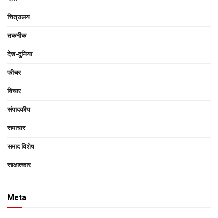
चित्रालय
तकनीक
देश-दुनिया
फीचर
विचार
संपादकीय
समाचार
समाद विशेष
साक्षात्‍कार
Meta