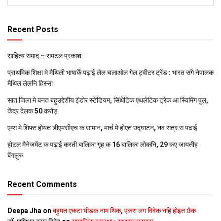
Recent Posts
साहित्य समाद – समटल प्रकाश
प्राथमिक शि‍क्षा मे मैथि‍ली भाषाकेँ पढ़ाई लेल चलाओल गेल ट्वीटर ट्रेंड : भारत संगे नेपालक
मैथिल लेलनि हिस्सा
सात जिला मे बनत बहुउद्देशीय इंडोर स्‍टेडि‍यम, सिंथेटिक एथलेटिक ट्रेक आ स्विमिंग पुल,
केंद्र देलक 50 करोड़
एम्स मे शिफ्ट होयत डीएमसीएच क सामान, मार्च मे होएत उद्घाटन, नव सत्र स पढाई
होटल मैनेजमेंट क पढ़ाई करती बालिका गृह क 16 बालिका लोकनि, 29 कए जायतीह
बेंगलुरु
Recent Comments
Deepa Jha
on
बहुमत एकटा भीड़क नाम थिक, एकरा लग विवेक नहि होइत छैक