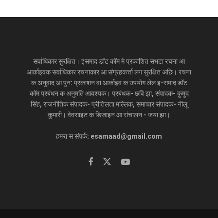
सर्वाधिकार सुरक्षित। इसमाद डॉट कॉम मे प्रकाशित सभटा रचना आ
आर्काइवक सर्वाधिकार रचनाकार आ संग्रहकर्त्ता लग सुरक्षित अछि। रचना
क अनुवाद आ पुन: प्रकाशन वा आर्काइव क उपयोग लेल इ-समाद डॉट
कॉम प्रबंधन क अनुमति आवश्यक। प्रबंधक- छवि झा, संपादक- कुमुद
सिंह, राजनीतिक संपादक- प्रीतिलता मल्लिक, समाचार संपादक- नीलू
कुमारी। वेवसाइट क डिजाइन आ संचालन - जया झा।
हमरा स संपर्क: esamaad@gmail.com