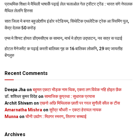
प्राथमिक शि‍क्षा मे मैथि‍ली भाषाकेँ पढ़ाई लेल चलाओल गेल ट्वीटर ट्रेंड : भारत संगे नेपालक
मैथिल लेलनि हिस्सा
सात जिला मे बनत बहुउद्देशीय इंडोर स्‍टेडि‍यम, सिंथेटिक एथलेटिक ट्रेक आ स्विमिंग पुल,
केंद्र देलक 50 करोड़
एम्स मे शिफ्ट होयत डीएमसीएच क सामान, मार्च मे होएत उद्घाटन, नव सत्र स पढाई
होटल मैनेजमेंट क पढ़ाई करती बालिका गृह क 16 बालिका लोकनि, 29 कए जायतीह
बेंगलुरु
Recent Comments
Deepa Jha
on
बहुमत एकटा भीड़क नाम थिक, एकरा लग विवेक नहि होइत छैक
डॉ. शशिधर कुमर विदेह
on
सामाजिक कुप्रथा : सुधारक प्रयास
Archit Shivam
on
एखनो अछि मिथिलाक छाती पर गरल सुगौली कील क टीस
Amarnatha Mishra
on
सुरेंद्र चौधरी – एकटा हेरायल नायक
Munna
on
चीनी उद्योग : मिठगर स्‍मरण, तितगर सच्‍चाई
Archives