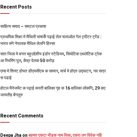
Recent Posts
साहित्य समाद – समटल प्रकाश
प्राथमिक शि‍क्षा मे मैथि‍ली भाषाकेँ पढ़ाई लेल चलाओल गेल ट्वीटर ट्रेंड :
भारत संगे नेपालक मैथिल लेलनि हिस्सा
सात जिला मे बनत बहुउद्देशीय इंडोर स्‍टेडि‍यम, सिंथेटिक एथलेटिक ट्रेक
आ स्विमिंग पुल, केंद्र देलक 50 करोड़
एम्स मे शिफ्ट होयत डीएमसीएच क सामान, मार्च मे होएत उद्घाटन, नव सत्र
स पढाई
होटल मैनेजमेंट क पढ़ाई करती बालिका गृह क 16 बालिका लोकनि, 29 कए
जायतीह बेंगलुरु
Recent Comments
Deepa Jha
on
बहुमत एकटा भीड़क नाम थिक, एकरा लग विवेक नहि