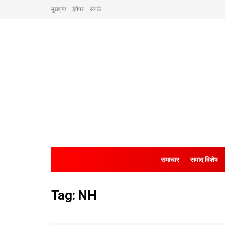
मुखपृष्ठ
ईपेपर
संपर्क
समाचार
समाद विशेष
Tag:
NH