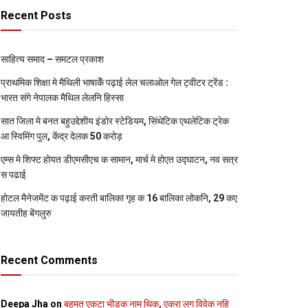
Recent Posts
साहित्य समाद – समटल प्रकाश
प्राथमिक शि‍क्षा मे मैथि‍ली भाषाकेँ पढ़ाई लेल चलाओल गेल ट्वीटर ट्रेंड :
भारत संगे नेपालक मैथिल लेलनि हिस्सा
सात जिला मे बनत बहुउद्देशीय इंडोर स्‍टेडि‍यम, सिंथेटिक एथलेटिक ट्रेक
आ स्विमिंग पुल, केंद्र देलक 50 करोड़
एम्स मे शिफ्ट होयत डीएमसीएच क सामान, मार्च मे होएत उद्घाटन, नव सत्र
स पढाई
होटल मैनेजमेंट क पढ़ाई करती बालिका गृह क 16 बालिका लोकनि, 29 कए
जायतीह बेंगलुरु
Recent Comments
Deepa Jha
on
बहुमत एकटा भीड़क नाम थिक, एकरा लग विवेक नहि