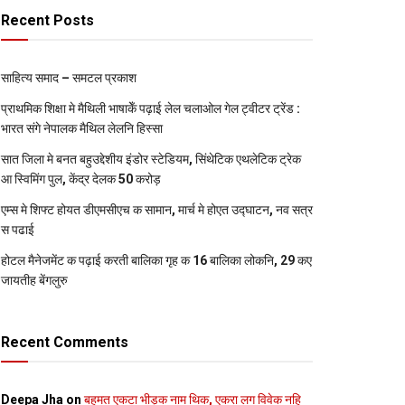
Recent Posts
साहित्य समाद – समटल प्रकाश
प्राथमिक शि‍क्षा मे मैथि‍ली भाषाकेँ पढ़ाई लेल चलाओल गेल ट्वीटर ट्रेंड :
भारत संगे नेपालक मैथिल लेलनि हिस्सा
सात जिला मे बनत बहुउद्देशीय इंडोर स्‍टेडि‍यम, सिंथेटिक एथलेटिक ट्रेक
आ स्विमिंग पुल, केंद्र देलक 50 करोड़
एम्स मे शिफ्ट होयत डीएमसीएच क सामान, मार्च मे होएत उद्घाटन, नव सत्र
स पढाई
होटल मैनेजमेंट क पढ़ाई करती बालिका गृह क 16 बालिका लोकनि, 29 कए
जायतीह बेंगलुरु
Recent Comments
Deepa Jha
on
बहुमत एकटा भीड़क नाम थिक, एकरा लग विवेक नहि