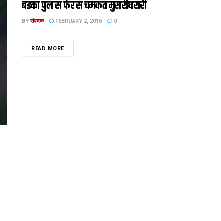
बडका पुल स फेर स चमकत मुसरीघरारी
BY
संपादक
FEBRUARY 2, 2016
0
DETAILS
READ MORE