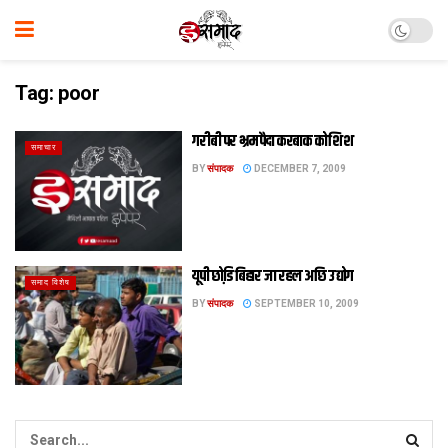
Tag:
poor
गरीबी पर भ्रम पैदा करबाक कोशिश
समाचार
BY
संपादक
DECEMBER 7, 2009
यूपी छोडि़ बिहार जा रहल अछि उद्योग
समाद विशेष
BY
संपादक
SEPTEMBER 10, 2009