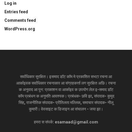
Log in
Entries feed
Comments feed
WordPress.org
सर्वाधिकार सुरक्षित। इसमाद डॉट कॉम मे प्रकाशित सभटा रचना आ
आर्काइवक सर्वाधिकार रचनाकार आ संग्रहकर्त्ता लग सुरक्षित अछि। रचना
क अनुवाद आ पुन: प्रकाशन वा आर्काइव क उपयोग लेल इ-समाद डॉट
कॉम प्रबंधन क अनुमति आवश्यक। प्रबंधक- छवि झा, संपादक- कुमुद
सिंह, राजनीतिक संपादक- प्रीतिलता मल्लिक, समाचार संपादक- नीलू
कुमारी। वेवसाइट क डिजाइन आ संचालन - जया झा।
हमरा स संपर्क: esamaad@gmail.com