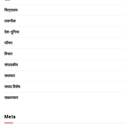
चित्रालय
तकनीक
देश-दुनिया
फीचर
विचार
संपादकीय
समाचार
समाद विशेष
साक्षात्‍कार
Meta