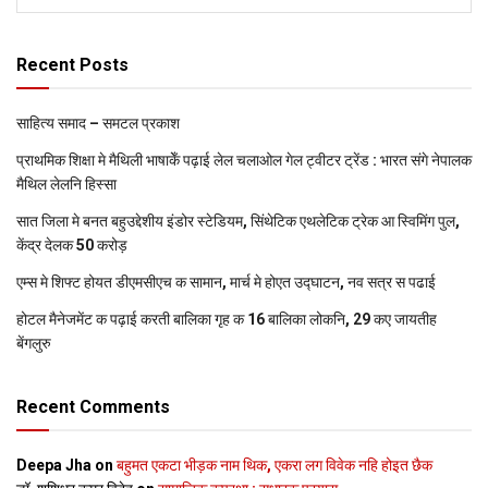
Recent Posts
साहित्य समाद – समटल प्रकाश
प्राथमिक शि‍क्षा मे मैथि‍ली भाषाकेँ पढ़ाई लेल चलाओल गेल ट्वीटर ट्रेंड : भारत संगे नेपालक
मैथिल लेलनि हिस्सा
सात जिला मे बनत बहुउद्देशीय इंडोर स्‍टेडि‍यम, सिंथेटिक एथलेटिक ट्रेक आ स्विमिंग पुल,
केंद्र देलक 50 करोड़
एम्स मे शिफ्ट होयत डीएमसीएच क सामान, मार्च मे होएत उद्घाटन, नव सत्र स पढाई
होटल मैनेजमेंट क पढ़ाई करती बालिका गृह क 16 बालिका लोकनि, 29 कए जायतीह
बेंगलुरु
Recent Comments
Deepa Jha
on
बहुमत एकटा भीड़क नाम थिक, एकरा लग विवेक नहि होइत छैक