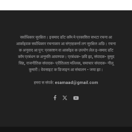
सर्वाधिकार सुरक्षित। इसमाद डॉट कॉम मे प्रकाशित सभटा रचना आ
आर्काइवक सर्वाधिकार रचनाकार आ संग्रहकर्त्ता लग सुरक्षित अछि। रचना
क अनुवाद आ पुन: प्रकाशन वा आर्काइव क उपयोग लेल इ-समाद डॉट
कॉम प्रबंधन क अनुमति आवश्यक। प्रबंधक- छवि झा, संपादक- कुमुद
सिंह, राजनीतिक संपादक- प्रीतिलता मल्लिक, समाचार संपादक- नीलू
कुमारी। वेवसाइट क डिजाइन आ संचालन - जया झा।
हमरा स संपर्क: esamaad@gmail.com