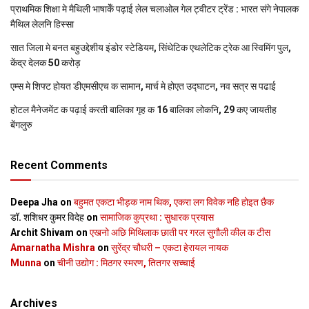
प्राथमिक शि‍क्षा मे मैथि‍ली भाषाकेँ पढ़ाई लेल चलाओल गेल ट्वीटर ट्रेंड : भारत संगे नेपालक
मैथिल लेलनि हिस्सा
सात जिला मे बनत बहुउद्देशीय इंडोर स्‍टेडि‍यम, सिंथेटिक एथलेटिक ट्रेक आ स्विमिंग पुल,
केंद्र देलक 50 करोड़
एम्स मे शिफ्ट होयत डीएमसीएच क सामान, मार्च मे होएत उद्घाटन, नव सत्र स पढाई
होटल मैनेजमेंट क पढ़ाई करती बालिका गृह क 16 बालिका लोकनि, 29 कए जायतीह
बेंगलुरु
Recent Comments
Deepa Jha
on
बहुमत एकटा भीड़क नाम थिक, एकरा लग विवेक नहि होइत छैक
डॉ. शशिधर कुमर विदेह
on
सामाजिक कुप्रथा : सुधारक प्रयास
Archit Shivam
on
एखनो अछि मिथिलाक छाती पर गरल सुगौली कील क टीस
Amarnatha Mishra
on
सुरेंद्र चौधरी – एकटा हेरायल नायक
Munna
on
चीनी उद्योग : मिठगर स्‍मरण, तितगर सच्‍चाई
Archives