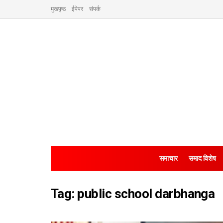
मुखपृष्ठ
ईपेपर
संपर्क
समाचार
समाद विशेष
Tag:
public school darbhanga