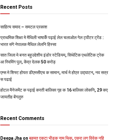
Recent Posts
साहित्य समाद – समटल प्रकाश
प्राथमिक शि‍क्षा मे मैथि‍ली भाषाकेँ पढ़ाई लेल चलाओल गेल ट्वीटर ट्रेंड :
भारत संगे नेपालक मैथिल लेलनि हिस्सा
सात जिला मे बनत बहुउद्देशीय इंडोर स्‍टेडि‍यम, सिंथेटिक एथलेटिक ट्रेक
आ स्विमिंग पुल, केंद्र देलक 50 करोड़
एम्स मे शिफ्ट होयत डीएमसीएच क सामान, मार्च मे होएत उद्घाटन, नव सत्र
स पढाई
होटल मैनेजमेंट क पढ़ाई करती बालिका गृह क 16 बालिका लोकनि, 29 कए
जायतीह बेंगलुरु
Recent Comments
Deepa Jha
on
बहुमत एकटा भीड़क नाम थिक, एकरा लग विवेक नहि