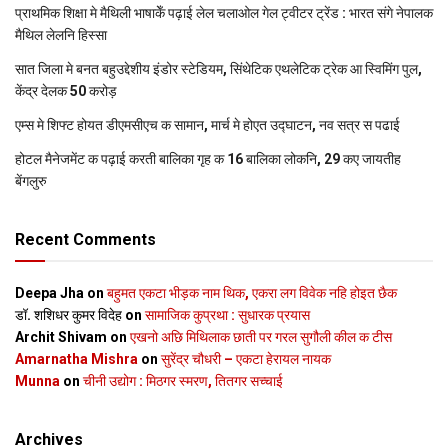
प्राथमिक शि‍क्षा मे मैथि‍ली भाषाकेँ पढ़ाई लेल चलाओल गेल ट्वीटर ट्रेंड : भारत संगे नेपालक
मैथिल लेलनि हिस्सा
सात जिला मे बनत बहुउद्देशीय इंडोर स्‍टेडि‍यम, सिंथेटिक एथलेटिक ट्रेक आ स्विमिंग पुल,
केंद्र देलक 50 करोड़
एम्स मे शिफ्ट होयत डीएमसीएच क सामान, मार्च मे होएत उद्घाटन, नव सत्र स पढाई
होटल मैनेजमेंट क पढ़ाई करती बालिका गृह क 16 बालिका लोकनि, 29 कए जायतीह
बेंगलुरु
Recent Comments
Deepa Jha
on
बहुमत एकटा भीड़क नाम थिक, एकरा लग विवेक नहि होइत छैक
डॉ. शशिधर कुमर विदेह
on
सामाजिक कुप्रथा : सुधारक प्रयास
Archit Shivam
on
एखनो अछि मिथिलाक छाती पर गरल सुगौली कील क टीस
Amarnatha Mishra
on
सुरेंद्र चौधरी – एकटा हेरायल नायक
Munna
on
चीनी उद्योग : मिठगर स्‍मरण, तितगर सच्‍चाई
Archives