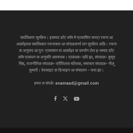
सर्वाधिकार सुरक्षित। इसमाद डॉट कॉम मे प्रकाशित सभटा रचना आ
आर्काइवक सर्वाधिकार रचनाकार आ संग्रहकर्त्ता लग सुरक्षित अछि। रचना
क अनुवाद आ पुन: प्रकाशन वा आर्काइव क उपयोग लेल इ-समाद डॉट
कॉम प्रबंधन क अनुमति आवश्यक। प्रबंधक- छवि झा, संपादक- कुमुद
सिंह, राजनीतिक संपादक- प्रीतिलता मल्लिक, समाचार संपादक- नीलू
कुमारी। वेवसाइट क डिजाइन आ संचालन - जया झा।
हमरा स संपर्क: esamaad@gmail.com