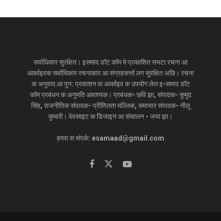
सर्वाधिकार सुरक्षित। इसमाद डॉट कॉम मे प्रकाशित सभटा रचना आ
आर्काइवक सर्वाधिकार रचनाकार आ संग्रहकर्त्ता लग सुरक्षित अछि। रचना
क अनुवाद आ पुन: प्रकाशन वा आर्काइव क उपयोग लेल इ-समाद डॉट
कॉम प्रबंधन क अनुमति आवश्यक। प्रबंधक- छवि झा, संपादक- कुमुद
सिंह, राजनीतिक संपादक- प्रीतिलता मल्लिक, समाचार संपादक- नीलू
कुमारी। वेवसाइट क डिजाइन आ संचालन - जया झा।
हमरा स संपर्क: esamaad@gmail.com