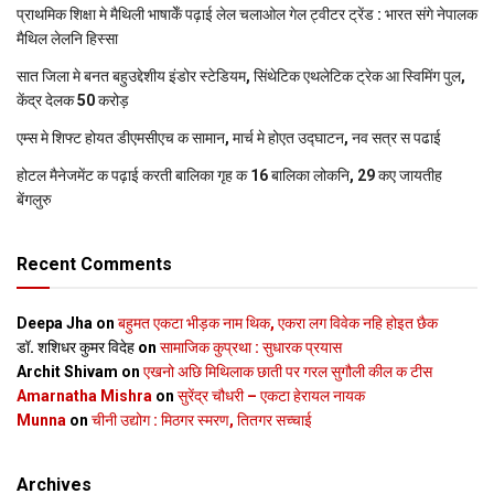
प्राथमिक शि‍क्षा मे मैथि‍ली भाषाकेँ पढ़ाई लेल चलाओल गेल ट्वीटर ट्रेंड : भारत संगे नेपालक
मैथिल लेलनि हिस्सा
सात जिला मे बनत बहुउद्देशीय इंडोर स्‍टेडि‍यम, सिंथेटिक एथलेटिक ट्रेक आ स्विमिंग पुल,
केंद्र देलक 50 करोड़
एम्स मे शिफ्ट होयत डीएमसीएच क सामान, मार्च मे होएत उद्घाटन, नव सत्र स पढाई
होटल मैनेजमेंट क पढ़ाई करती बालिका गृह क 16 बालिका लोकनि, 29 कए जायतीह
बेंगलुरु
Recent Comments
Deepa Jha
on
बहुमत एकटा भीड़क नाम थिक, एकरा लग विवेक नहि होइत छैक
डॉ. शशिधर कुमर विदेह
on
सामाजिक कुप्रथा : सुधारक प्रयास
Archit Shivam
on
एखनो अछि मिथिलाक छाती पर गरल सुगौली कील क टीस
Amarnatha Mishra
on
सुरेंद्र चौधरी – एकटा हेरायल नायक
Munna
on
चीनी उद्योग : मिठगर स्‍मरण, तितगर सच्‍चाई
Archives