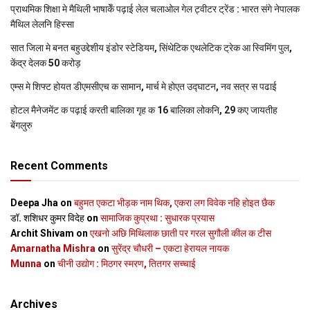
प्राथमिक शि‍क्षा मे मैथि‍ली भाषाकेँ पढ़ाई लेल चलाओल गेल ट्वीटर ट्रेंड : भारत संगे नेपालक
मैथिल लेलनि हिस्सा
सात जिला मे बनत बहुउद्देशीय इंडोर स्‍टेडि‍यम, सिंथेटिक एथलेटिक ट्रेक आ स्विमिंग पुल,
केंद्र देलक 50 करोड़
एम्स मे शिफ्ट होयत डीएमसीएच क सामान, मार्च मे होएत उद्घाटन, नव सत्र स पढाई
होटल मैनेजमेंट क पढ़ाई करती बालिका गृह क 16 बालिका लोकनि, 29 कए जायतीह
बेंगलुरु
Recent Comments
Deepa Jha
on
बहुमत एकटा भीड़क नाम थिक, एकरा लग विवेक नहि होइत छैक
डॉ. शशिधर कुमर विदेह
on
सामाजिक कुप्रथा : सुधारक प्रयास
Archit Shivam
on
एखनो अछि मिथिलाक छाती पर गरल सुगौली कील क टीस
Amarnatha Mishra
on
सुरेंद्र चौधरी – एकटा हेरायल नायक
Munna
on
चीनी उद्योग : मिठगर स्‍मरण, तितगर सच्‍चाई
Archives