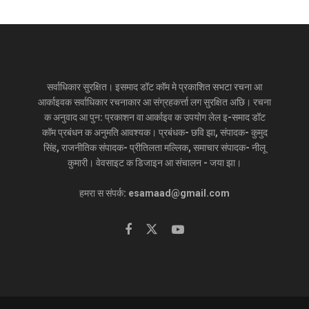
सर्वाधिकार सुरक्षित। इसमाद डॉट कॉम मे प्रकाशित सभटा रचना आ
आर्काइवक सर्वाधिकार रचनाकार आ संग्रहकर्त्ता लग सुरक्षित अछि। रचना
क अनुवाद आ पुन: प्रकाशन वा आर्काइव क उपयोग लेल इ-समाद डॉट
कॉम प्रबंधन क अनुमति आवश्यक। प्रबंधक- छवि झा, संपादक- कुमुद
सिंह, राजनीतिक संपादक- प्रीतिलता मल्लिक, समाचार संपादक- नीलू
कुमारी। वेवसाइट क डिजाइन आ संचालन - जया झा।
हमरा स संपर्क: esamaad@gmail.com