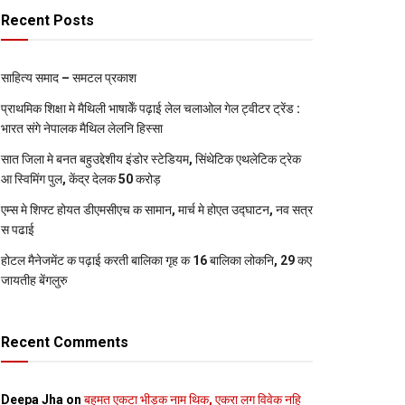
Recent Posts
साहित्य समाद – समटल प्रकाश
प्राथमिक शि‍क्षा मे मैथि‍ली भाषाकेँ पढ़ाई लेल चलाओल गेल ट्वीटर ट्रेंड :
भारत संगे नेपालक मैथिल लेलनि हिस्सा
सात जिला मे बनत बहुउद्देशीय इंडोर स्‍टेडि‍यम, सिंथेटिक एथलेटिक ट्रेक
आ स्विमिंग पुल, केंद्र देलक 50 करोड़
एम्स मे शिफ्ट होयत डीएमसीएच क सामान, मार्च मे होएत उद्घाटन, नव सत्र
स पढाई
होटल मैनेजमेंट क पढ़ाई करती बालिका गृह क 16 बालिका लोकनि, 29 कए
जायतीह बेंगलुरु
Recent Comments
Deepa Jha
on
बहुमत एकटा भीड़क नाम थिक, एकरा लग विवेक नहि