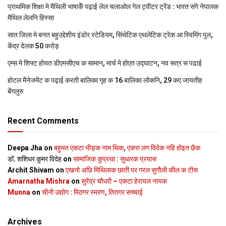
प्राथमिक शि‍क्षा मे मैथि‍ली भाषाकेँ पढ़ाई लेल चलाओल गेल ट्वीटर ट्रेंड : भारत संगे नेपालक
मैथिल लेलनि हिस्सा
सात जिला मे बनत बहुउद्देशीय इंडोर स्‍टेडि‍यम, सिंथेटिक एथलेटिक ट्रेक आ स्विमिंग पुल,
केंद्र देलक 50 करोड़
एम्स मे शिफ्ट होयत डीएमसीएच क सामान, मार्च मे होएत उद्घाटन, नव सत्र स पढाई
होटल मैनेजमेंट क पढ़ाई करती बालिका गृह क 16 बालिका लोकनि, 29 कए जायतीह
बेंगलुरु
Recent Comments
Deepa Jha
on
बहुमत एकटा भीड़क नाम थिक, एकरा लग विवेक नहि होइत छैक
डॉ. शशिधर कुमर विदेह
on
सामाजिक कुप्रथा : सुधारक प्रयास
Archit Shivam
on
एखनो अछि मिथिलाक छाती पर गरल सुगौली कील क टीस
Amarnatha Mishra
on
सुरेंद्र चौधरी – एकटा हेरायल नायक
Munna
on
चीनी उद्योग : मिठगर स्‍मरण, तितगर सच्‍चाई
Archives