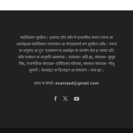
सर्वाधिकार सुरक्षित। इसमाद डॉट कॉम मे प्रकाशित सभटा रचना आ
आर्काइवक सर्वाधिकार रचनाकार आ संग्रहकर्त्ता लग सुरक्षित अछि। रचना
क अनुवाद आ पुन: प्रकाशन वा आर्काइव क उपयोग लेल इ-समाद डॉट
कॉम प्रबंधन क अनुमति आवश्यक। प्रबंधक- छवि झा, संपादक- कुमुद
सिंह, राजनीतिक संपादक- प्रीतिलता मल्लिक, समाचार संपादक- नीलू
कुमारी। वेवसाइट क डिजाइन आ संचालन - जया झा।
हमरा स संपर्क: esamaad@gmail.com