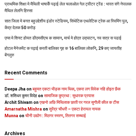
प्राथमिक शि‍क्षा मे मैथि‍ली भाषाकेँ पढ़ाई लेल चलाओल गेल ट्वीटर ट्रेंड : भारत संगे नेपालक
मैथिल लेलनि हिस्सा
सात जिला मे बनत बहुउद्देशीय इंडोर स्‍टेडि‍यम, सिंथेटिक एथलेटिक ट्रेक आ स्विमिंग पुल,
केंद्र देलक 50 करोड़
एम्स मे शिफ्ट होयत डीएमसीएच क सामान, मार्च मे होएत उद्घाटन, नव सत्र स पढाई
होटल मैनेजमेंट क पढ़ाई करती बालिका गृह क 16 बालिका लोकनि, 29 कए जायतीह
बेंगलुरु
Recent Comments
Deepa Jha
on
बहुमत एकटा भीड़क नाम थिक, एकरा लग विवेक नहि होइत छैक
डॉ. शशिधर कुमर विदेह
on
सामाजिक कुप्रथा : सुधारक प्रयास
Archit Shivam
on
एखनो अछि मिथिलाक छाती पर गरल सुगौली कील क टीस
Amarnatha Mishra
on
सुरेंद्र चौधरी – एकटा हेरायल नायक
Munna
on
चीनी उद्योग : मिठगर स्‍मरण, तितगर सच्‍चाई
Archives