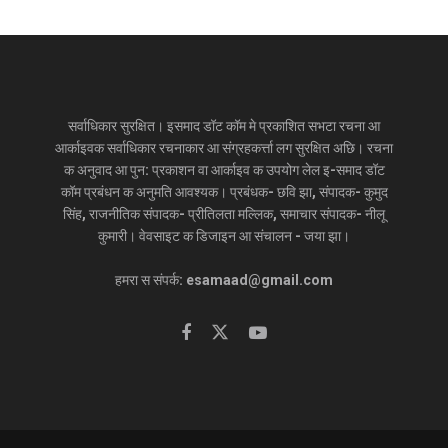
सर्वाधिकार सुरक्षित। इसमाद डॉट कॉम मे प्रकाशित सभटा रचना आ
आर्काइवक सर्वाधिकार रचनाकार आ संग्रहकर्त्ता लग सुरक्षित अछि। रचना
क अनुवाद आ पुन: प्रकाशन वा आर्काइव क उपयोग लेल इ-समाद डॉट
कॉम प्रबंधन क अनुमति आवश्यक। प्रबंधक- छवि झा, संपादक- कुमुद
सिंह, राजनीतिक संपादक- प्रीतिलता मल्लिक, समाचार संपादक- नीलू
कुमारी। वेवसाइट क डिजाइन आ संचालन - जया झा।
हमरा स संपर्क: esamaad@gmail.com