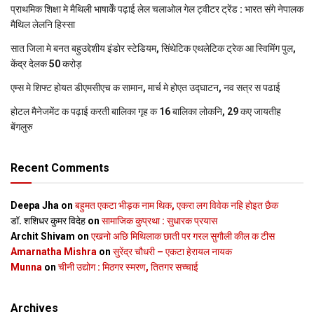
प्राथमिक शि‍क्षा मे मैथि‍ली भाषाकेँ पढ़ाई लेल चलाओल गेल ट्वीटर ट्रेंड : भारत संगे नेपालक
मैथिल लेलनि हिस्सा
सात जिला मे बनत बहुउद्देशीय इंडोर स्‍टेडि‍यम, सिंथेटिक एथलेटिक ट्रेक आ स्विमिंग पुल,
केंद्र देलक 50 करोड़
एम्स मे शिफ्ट होयत डीएमसीएच क सामान, मार्च मे होएत उद्घाटन, नव सत्र स पढाई
होटल मैनेजमेंट क पढ़ाई करती बालिका गृह क 16 बालिका लोकनि, 29 कए जायतीह
बेंगलुरु
Recent Comments
Deepa Jha
on
बहुमत एकटा भीड़क नाम थिक, एकरा लग विवेक नहि होइत छैक
डॉ. शशिधर कुमर विदेह
on
सामाजिक कुप्रथा : सुधारक प्रयास
Archit Shivam
on
एखनो अछि मिथिलाक छाती पर गरल सुगौली कील क टीस
Amarnatha Mishra
on
सुरेंद्र चौधरी – एकटा हेरायल नायक
Munna
on
चीनी उद्योग : मिठगर स्‍मरण, तितगर सच्‍चाई
Archives