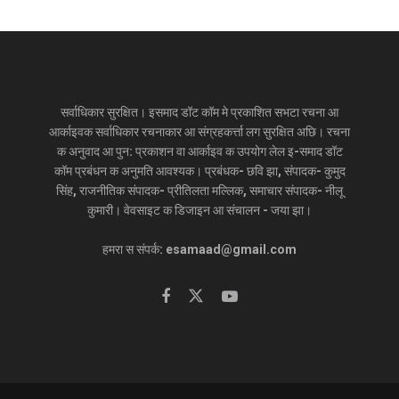
सर्वाधिकार सुरक्षित। इसमाद डॉट कॉम मे प्रकाशित सभटा रचना आ
आर्काइवक सर्वाधिकार रचनाकार आ संग्रहकर्त्ता लग सुरक्षित अछि। रचना
क अनुवाद आ पुन: प्रकाशन वा आर्काइव क उपयोग लेल इ-समाद डॉट
कॉम प्रबंधन क अनुमति आवश्यक। प्रबंधक- छवि झा, संपादक- कुमुद
सिंह, राजनीतिक संपादक- प्रीतिलता मल्लिक, समाचार संपादक- नीलू
कुमारी। वेवसाइट क डिजाइन आ संचालन - जया झा।
हमरा स संपर्क: esamaad@gmail.com