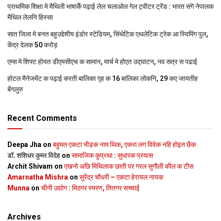
प्राथमिक शि‍क्षा मे मैथि‍ली भाषाकेँ पढ़ाई लेल चलाओल गेल ट्वीटर ट्रेंड : भारत संगे नेपालक
मैथिल लेलनि हिस्सा
सात जिला मे बनत बहुउद्देशीय इंडोर स्‍टेडि‍यम, सिंथेटिक एथलेटिक ट्रेक आ स्विमिंग पुल,
केंद्र देलक 50 करोड़
एम्स मे शिफ्ट होयत डीएमसीएच क सामान, मार्च मे होएत उद्घाटन, नव सत्र स पढाई
होटल मैनेजमेंट क पढ़ाई करती बालिका गृह क 16 बालिका लोकनि, 29 कए जायतीह
बेंगलुरु
Recent Comments
Deepa Jha
on
बहुमत एकटा भीड़क नाम थिक, एकरा लग विवेक नहि होइत छैक
डॉ. शशिधर कुमर विदेह
on
सामाजिक कुप्रथा : सुधारक प्रयास
Archit Shivam
on
एखनो अछि मिथिलाक छाती पर गरल सुगौली कील क टीस
Amarnatha Mishra
on
सुरेंद्र चौधरी – एकटा हेरायल नायक
Munna
on
चीनी उद्योग : मिठगर स्‍मरण, तितगर सच्‍चाई
Archives