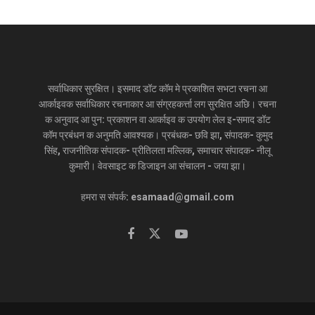
सर्वाधिकार सुरक्षित। इसमाद डॉट कॉम मे प्रकाशित सभटा रचना आ
आर्काइवक सर्वाधिकार रचनाकार आ संग्रहकर्त्ता लग सुरक्षित अछि। रचना
क अनुवाद आ पुन: प्रकाशन वा आर्काइव क उपयोग लेल इ-समाद डॉट
कॉम प्रबंधन क अनुमति आवश्यक। प्रबंधक- छवि झा, संपादक- कुमुद
सिंह, राजनीतिक संपादक- प्रीतिलता मल्लिक, समाचार संपादक- नीलू
कुमारी। वेवसाइट क डिजाइन आ संचालन - जया झा।
हमरा स संपर्क: esamaad@gmail.com