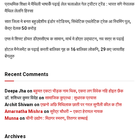
प्राथमिक शि‍क्षा मे मैथि‍ली भाषाकेँ पढ़ाई लेल चलाओल गेल ट्वीटर ट्रेंड : भारत संगे नेपालक
मैथिल लेलनि हिस्सा
सात जिला मे बनत बहुउद्देशीय इंडोर स्‍टेडि‍यम, सिंथेटिक एथलेटिक ट्रेक आ स्विमिंग पुल,
केंद्र देलक 50 करोड़
एम्स मे शिफ्ट होयत डीएमसीएच क सामान, मार्च मे होएत उद्घाटन, नव सत्र स पढाई
होटल मैनेजमेंट क पढ़ाई करती बालिका गृह क 16 बालिका लोकनि, 29 कए जायतीह
बेंगलुरु
Recent Comments
Deepa Jha
on
बहुमत एकटा भीड़क नाम थिक, एकरा लग विवेक नहि होइत छैक
डॉ. शशिधर कुमर विदेह
on
सामाजिक कुप्रथा : सुधारक प्रयास
Archit Shivam
on
एखनो अछि मिथिलाक छाती पर गरल सुगौली कील क टीस
Amarnatha Mishra
on
सुरेंद्र चौधरी – एकटा हेरायल नायक
Munna
on
चीनी उद्योग : मिठगर स्‍मरण, तितगर सच्‍चाई
Archives