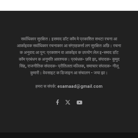
सर्वाधिकार सुरक्षित। इसमाद डॉट कॉम मे प्रकाशित सभटा रचना आ
आर्काइवक सर्वाधिकार रचनाकार आ संग्रहकर्त्ता लग सुरक्षित अछि। रचना
क अनुवाद आ पुन: प्रकाशन वा आर्काइव क उपयोग लेल इ-समाद डॉट
कॉम प्रबंधन क अनुमति आवश्यक। प्रबंधक- छवि झा, संपादक- कुमुद
सिंह, राजनीतिक संपादक- प्रीतिलता मल्लिक, समाचार संपादक- नीलू
कुमारी। वेवसाइट क डिजाइन आ संचालन - जया झा।
हमरा स संपर्क: esamaad@gmail.com