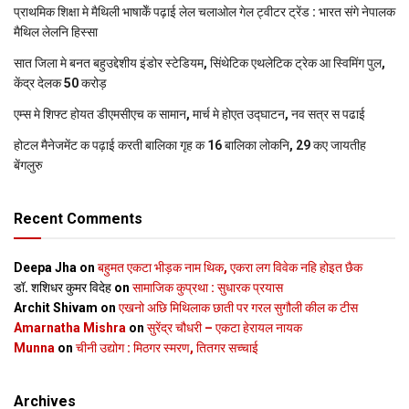
प्राथमिक शि‍क्षा मे मैथि‍ली भाषाकेँ पढ़ाई लेल चलाओल गेल ट्वीटर ट्रेंड : भारत संगे नेपालक
मैथिल लेलनि हिस्सा
सात जिला मे बनत बहुउद्देशीय इंडोर स्‍टेडि‍यम, सिंथेटिक एथलेटिक ट्रेक आ स्विमिंग पुल,
केंद्र देलक 50 करोड़
एम्स मे शिफ्ट होयत डीएमसीएच क सामान, मार्च मे होएत उद्घाटन, नव सत्र स पढाई
होटल मैनेजमेंट क पढ़ाई करती बालिका गृह क 16 बालिका लोकनि, 29 कए जायतीह
बेंगलुरु
Recent Comments
Deepa Jha
on
बहुमत एकटा भीड़क नाम थिक, एकरा लग विवेक नहि होइत छैक
डॉ. शशिधर कुमर विदेह
on
सामाजिक कुप्रथा : सुधारक प्रयास
Archit Shivam
on
एखनो अछि मिथिलाक छाती पर गरल सुगौली कील क टीस
Amarnatha Mishra
on
सुरेंद्र चौधरी – एकटा हेरायल नायक
Munna
on
चीनी उद्योग : मिठगर स्‍मरण, तितगर सच्‍चाई
Archives