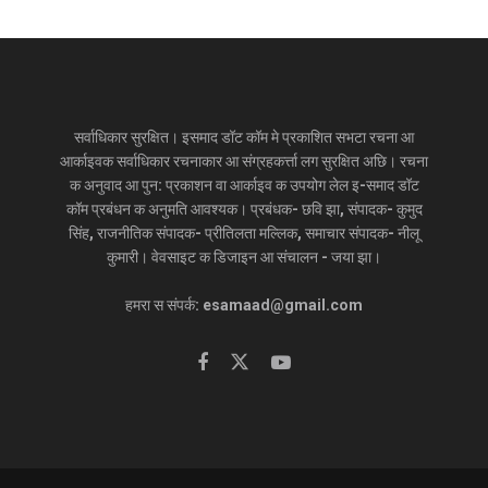
सर्वाधिकार सुरक्षित। इसमाद डॉट कॉम मे प्रकाशित सभटा रचना आ
आर्काइवक सर्वाधिकार रचनाकार आ संग्रहकर्त्ता लग सुरक्षित अछि। रचना
क अनुवाद आ पुन: प्रकाशन वा आर्काइव क उपयोग लेल इ-समाद डॉट
कॉम प्रबंधन क अनुमति आवश्यक। प्रबंधक- छवि झा, संपादक- कुमुद
सिंह, राजनीतिक संपादक- प्रीतिलता मल्लिक, समाचार संपादक- नीलू
कुमारी। वेवसाइट क डिजाइन आ संचालन - जया झा।
हमरा स संपर्क: esamaad@gmail.com