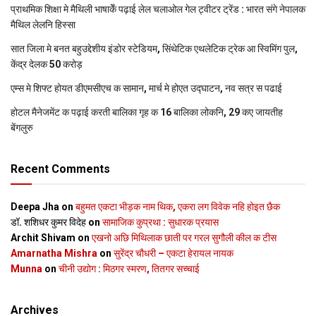
प्राथमिक शि‍क्षा मे मैथि‍ली भाषाकेँ पढ़ाई लेल चलाओल गेल ट्वीटर ट्रेंड : भारत संगे नेपालक
मैथिल लेलनि हिस्सा
सात जिला मे बनत बहुउद्देशीय इंडोर स्‍टेडि‍यम, सिंथेटिक एथलेटिक ट्रेक आ स्विमिंग पुल,
केंद्र देलक 50 करोड़
एम्स मे शिफ्ट होयत डीएमसीएच क सामान, मार्च मे होएत उद्घाटन, नव सत्र स पढाई
होटल मैनेजमेंट क पढ़ाई करती बालिका गृह क 16 बालिका लोकनि, 29 कए जायतीह
बेंगलुरु
Recent Comments
Deepa Jha
on
बहुमत एकटा भीड़क नाम थिक, एकरा लग विवेक नहि होइत छैक
डॉ. शशिधर कुमर विदेह
on
सामाजिक कुप्रथा : सुधारक प्रयास
Archit Shivam
on
एखनो अछि मिथिलाक छाती पर गरल सुगौली कील क टीस
Amarnatha Mishra
on
सुरेंद्र चौधरी – एकटा हेरायल नायक
Munna
on
चीनी उद्योग : मिठगर स्‍मरण, तितगर सच्‍चाई
Archives