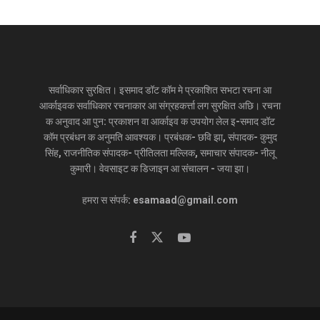
सर्वाधिकार सुरक्षित। इसमाद डॉट कॉम मे प्रकाशित सभटा रचना आ
आर्काइवक सर्वाधिकार रचनाकार आ संग्रहकर्त्ता लग सुरक्षित अछि। रचना
क अनुवाद आ पुन: प्रकाशन वा आर्काइव क उपयोग लेल इ-समाद डॉट
कॉम प्रबंधन क अनुमति आवश्यक। प्रबंधक- छवि झा, संपादक- कुमुद
सिंह, राजनीतिक संपादक- प्रीतिलता मल्लिक, समाचार संपादक- नीलू
कुमारी। वेवसाइट क डिजाइन आ संचालन - जया झा।
हमरा स संपर्क: esamaad@gmail.com