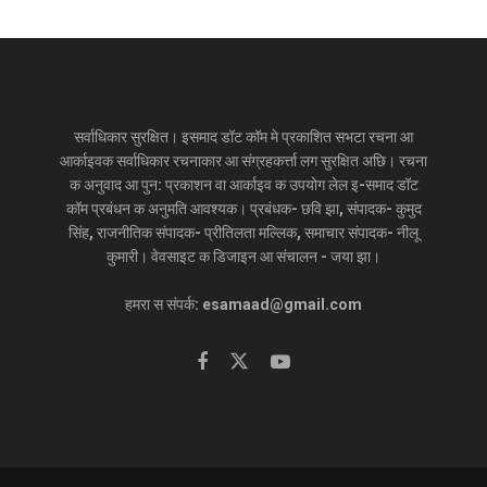
सर्वाधिकार सुरक्षित। इसमाद डॉट कॉम मे प्रकाशित सभटा रचना आ
आर्काइवक सर्वाधिकार रचनाकार आ संग्रहकर्त्ता लग सुरक्षित अछि। रचना
क अनुवाद आ पुन: प्रकाशन वा आर्काइव क उपयोग लेल इ-समाद डॉट
कॉम प्रबंधन क अनुमति आवश्यक। प्रबंधक- छवि झा, संपादक- कुमुद
सिंह, राजनीतिक संपादक- प्रीतिलता मल्लिक, समाचार संपादक- नीलू
कुमारी। वेवसाइट क डिजाइन आ संचालन - जया झा।
हमरा स संपर्क: esamaad@gmail.com