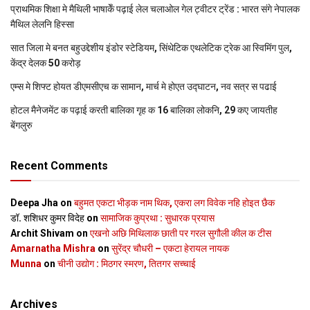
प्राथमिक शि‍क्षा मे मैथि‍ली भाषाकेँ पढ़ाई लेल चलाओल गेल ट्वीटर ट्रेंड : भारत संगे नेपालक
मैथिल लेलनि हिस्सा
सात जिला मे बनत बहुउद्देशीय इंडोर स्‍टेडि‍यम, सिंथेटिक एथलेटिक ट्रेक आ स्विमिंग पुल,
केंद्र देलक 50 करोड़
एम्स मे शिफ्ट होयत डीएमसीएच क सामान, मार्च मे होएत उद्घाटन, नव सत्र स पढाई
होटल मैनेजमेंट क पढ़ाई करती बालिका गृह क 16 बालिका लोकनि, 29 कए जायतीह
बेंगलुरु
Recent Comments
Deepa Jha
on
बहुमत एकटा भीड़क नाम थिक, एकरा लग विवेक नहि होइत छैक
डॉ. शशिधर कुमर विदेह
on
सामाजिक कुप्रथा : सुधारक प्रयास
Archit Shivam
on
एखनो अछि मिथिलाक छाती पर गरल सुगौली कील क टीस
Amarnatha Mishra
on
सुरेंद्र चौधरी – एकटा हेरायल नायक
Munna
on
चीनी उद्योग : मिठगर स्‍मरण, तितगर सच्‍चाई
Archives