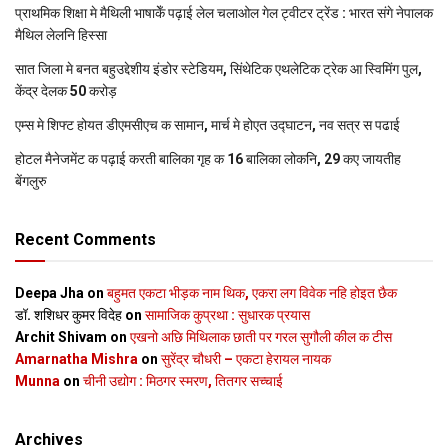
प्राथमिक शि‍क्षा मे मैथि‍ली भाषाकेँ पढ़ाई लेल चलाओल गेल ट्वीटर ट्रेंड : भारत संगे नेपालक
मैथिल लेलनि हिस्सा
सात जिला मे बनत बहुउद्देशीय इंडोर स्‍टेडि‍यम, सिंथेटिक एथलेटिक ट्रेक आ स्विमिंग पुल,
केंद्र देलक 50 करोड़
एम्स मे शिफ्ट होयत डीएमसीएच क सामान, मार्च मे होएत उद्घाटन, नव सत्र स पढाई
होटल मैनेजमेंट क पढ़ाई करती बालिका गृह क 16 बालिका लोकनि, 29 कए जायतीह
बेंगलुरु
Recent Comments
Deepa Jha
on
बहुमत एकटा भीड़क नाम थिक, एकरा लग विवेक नहि होइत छैक
डॉ. शशिधर कुमर विदेह
on
सामाजिक कुप्रथा : सुधारक प्रयास
Archit Shivam
on
एखनो अछि मिथिलाक छाती पर गरल सुगौली कील क टीस
Amarnatha Mishra
on
सुरेंद्र चौधरी – एकटा हेरायल नायक
Munna
on
चीनी उद्योग : मिठगर स्‍मरण, तितगर सच्‍चाई
Archives