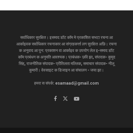
सर्वाधिकार सुरक्षित। इसमाद डॉट कॉम मे प्रकाशित सभटा रचना आ
आर्काइवक सर्वाधिकार रचनाकार आ संग्रहकर्त्ता लग सुरक्षित अछि। रचना
क अनुवाद आ पुन: प्रकाशन वा आर्काइव क उपयोग लेल इ-समाद डॉट
कॉम प्रबंधन क अनुमति आवश्यक। प्रबंधक- छवि झा, संपादक- कुमुद
सिंह, राजनीतिक संपादक- प्रीतिलता मल्लिक, समाचार संपादक- नीलू
कुमारी। वेवसाइट क डिजाइन आ संचालन - जया झा।
हमरा स संपर्क: esamaad@gmail.com