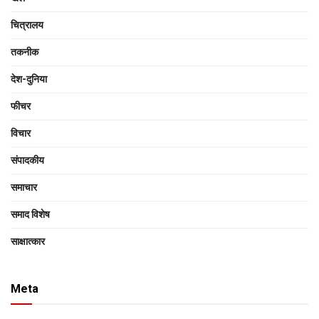
चित्रालय
तकनीक
देश-दुनिया
फीचर
विचार
संपादकीय
समाचार
समाद विशेष
साक्षात्‍कार
Meta