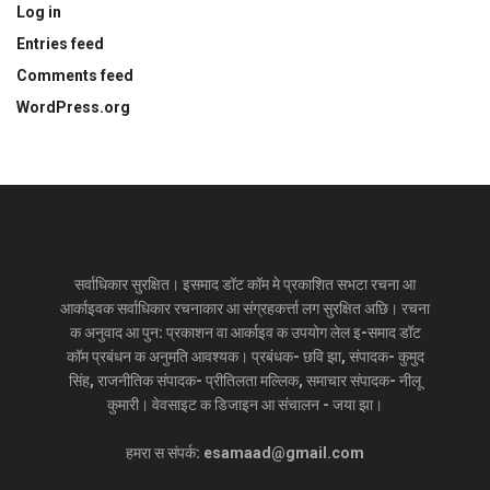
Log in
Entries feed
Comments feed
WordPress.org
सर्वाधिकार सुरक्षित। इसमाद डॉट कॉम मे प्रकाशित सभटा रचना आ
आर्काइवक सर्वाधिकार रचनाकार आ संग्रहकर्त्ता लग सुरक्षित अछि। रचना
क अनुवाद आ पुन: प्रकाशन वा आर्काइव क उपयोग लेल इ-समाद डॉट
कॉम प्रबंधन क अनुमति आवश्यक। प्रबंधक- छवि झा, संपादक- कुमुद
सिंह, राजनीतिक संपादक- प्रीतिलता मल्लिक, समाचार संपादक- नीलू
कुमारी। वेवसाइट क डिजाइन आ संचालन - जया झा।
हमरा स संपर्क: esamaad@gmail.com