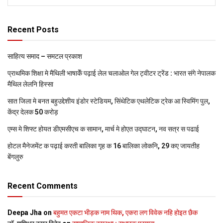
Recent Posts
साहित्य समाद – समटल प्रकाश
प्राथमिक शि‍क्षा मे मैथि‍ली भाषाकेँ पढ़ाई लेल चलाओल गेल ट्वीटर ट्रेंड : भारत संगे नेपालक
मैथिल लेलनि हिस्सा
सात जिला मे बनत बहुउद्देशीय इंडोर स्‍टेडि‍यम, सिंथेटिक एथलेटिक ट्रेक आ स्विमिंग पुल,
केंद्र देलक 50 करोड़
एम्स मे शिफ्ट होयत डीएमसीएच क सामान, मार्च मे होएत उद्घाटन, नव सत्र स पढाई
होटल मैनेजमेंट क पढ़ाई करती बालिका गृह क 16 बालिका लोकनि, 29 कए जायतीह
बेंगलुरु
Recent Comments
Deepa Jha
on
बहुमत एकटा भीड़क नाम थिक, एकरा लग विवेक नहि होइत छैक