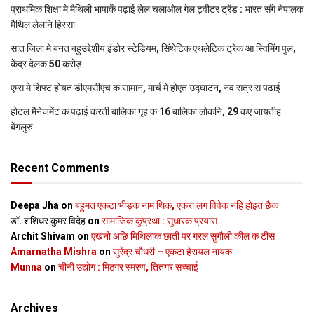
प्राथमिक शि‍क्षा मे मैथि‍ली भाषाकेँ पढ़ाई लेल चलाओल गेल ट्वीटर ट्रेंड : भारत संगे नेपालक
मैथिल लेलनि हिस्सा
सात जिला मे बनत बहुउद्देशीय इंडोर स्‍टेडि‍यम, सिंथेटिक एथलेटिक ट्रेक आ स्विमिंग पुल,
केंद्र देलक 50 करोड़
एम्स मे शिफ्ट होयत डीएमसीएच क सामान, मार्च मे होएत उद्घाटन, नव सत्र स पढाई
होटल मैनेजमेंट क पढ़ाई करती बालिका गृह क 16 बालिका लोकनि, 29 कए जायतीह
बेंगलुरु
Recent Comments
Deepa Jha
on
बहुमत एकटा भीड़क नाम थिक, एकरा लग विवेक नहि होइत छैक
डॉ. शशिधर कुमर विदेह
on
सामाजिक कुप्रथा : सुधारक प्रयास
Archit Shivam
on
एखनो अछि मिथिलाक छाती पर गरल सुगौली कील क टीस
Amarnatha Mishra
on
सुरेंद्र चौधरी – एकटा हेरायल नायक
Munna
on
चीनी उद्योग : मिठगर स्‍मरण, तितगर सच्‍चाई
Archives