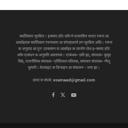
सर्वाधिकार सुरक्षित। इसमाद डॉट कॉम मे प्रकाशित सभटा रचना आ
आर्काइवक सर्वाधिकार रचनाकार आ संग्रहकर्त्ता लग सुरक्षित अछि। रचना
क अनुवाद आ पुन: प्रकाशन वा आर्काइव क उपयोग लेल इ-समाद डॉट
कॉम प्रबंधन क अनुमति आवश्यक। प्रबंधक- छवि झा, संपादक- कुमुद
सिंह, राजनीतिक संपादक- प्रीतिलता मल्लिक, समाचार संपादक- नीलू
कुमारी। वेवसाइट क डिजाइन आ संचालन - जया झा।
हमरा स संपर्क: esamaad@gmail.com