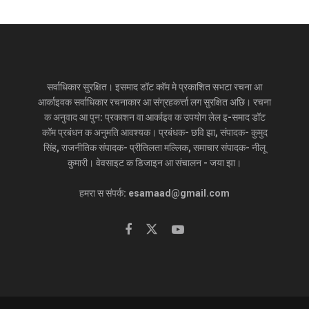
सर्वाधिकार सुरक्षित। इसमाद डॉट कॉम मे प्रकाशित सभटा रचना आ
आर्काइवक सर्वाधिकार रचनाकार आ संग्रहकर्त्ता लग सुरक्षित अछि। रचना
क अनुवाद आ पुन: प्रकाशन वा आर्काइव क उपयोग लेल इ-समाद डॉट
कॉम प्रबंधन क अनुमति आवश्यक। प्रबंधक- छवि झा, संपादक- कुमुद
सिंह, राजनीतिक संपादक- प्रीतिलता मल्लिक, समाचार संपादक- नीलू
कुमारी। वेवसाइट क डिजाइन आ संचालन - जया झा।
हमरा स संपर्क: esamaad@gmail.com