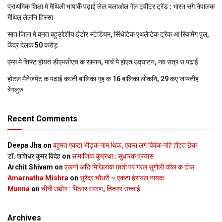
प्राथमिक शि‍क्षा मे मैथि‍ली भाषाकेँ पढ़ाई लेल चलाओल गेल ट्वीटर ट्रेंड : भारत संगे नेपालक
मैथिल लेलनि हिस्सा
सात जिला मे बनत बहुउद्देशीय इंडोर स्‍टेडि‍यम, सिंथेटिक एथलेटिक ट्रेक आ स्विमिंग पुल,
केंद्र देलक 50 करोड़
एम्स मे शिफ्ट होयत डीएमसीएच क सामान, मार्च मे होएत उद्घाटन, नव सत्र स पढाई
होटल मैनेजमेंट क पढ़ाई करती बालिका गृह क 16 बालिका लोकनि, 29 कए जायतीह
बेंगलुरु
Recent Comments
Deepa Jha
on
बहुमत एकटा भीड़क नाम थिक, एकरा लग विवेक नहि होइत छैक
डॉ. शशिधर कुमर विदेह
on
सामाजिक कुप्रथा : सुधारक प्रयास
Archit Shivam
on
एखनो अछि मिथिलाक छाती पर गरल सुगौली कील क टीस
Amarnatha Mishra
on
सुरेंद्र चौधरी – एकटा हेरायल नायक
Munna
on
चीनी उद्योग : मिठगर स्‍मरण, तितगर सच्‍चाई
Archives