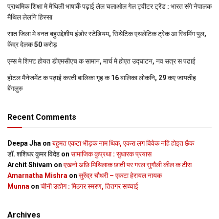
प्राथमिक शि‍क्षा मे मैथि‍ली भाषाकेँ पढ़ाई लेल चलाओल गेल ट्वीटर ट्रेंड : भारत संगे नेपालक
मैथिल लेलनि हिस्सा
सात जिला मे बनत बहुउद्देशीय इंडोर स्‍टेडि‍यम, सिंथेटिक एथलेटिक ट्रेक आ स्विमिंग पुल,
केंद्र देलक 50 करोड़
एम्स मे शिफ्ट होयत डीएमसीएच क सामान, मार्च मे होएत उद्घाटन, नव सत्र स पढाई
होटल मैनेजमेंट क पढ़ाई करती बालिका गृह क 16 बालिका लोकनि, 29 कए जायतीह
बेंगलुरु
Recent Comments
Deepa Jha
on
बहुमत एकटा भीड़क नाम थिक, एकरा लग विवेक नहि होइत छैक
डॉ. शशिधर कुमर विदेह
on
सामाजिक कुप्रथा : सुधारक प्रयास
Archit Shivam
on
एखनो अछि मिथिलाक छाती पर गरल सुगौली कील क टीस
Amarnatha Mishra
on
सुरेंद्र चौधरी – एकटा हेरायल नायक
Munna
on
चीनी उद्योग : मिठगर स्‍मरण, तितगर सच्‍चाई
Archives