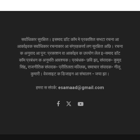
सर्वाधिकार सुरक्षित। इसमाद डॉट कॉम मे प्रकाशित सभटा रचना आ
आर्काइवक सर्वाधिकार रचनाकार आ संग्रहकर्त्ता लग सुरक्षित अछि। रचना
क अनुवाद आ पुन: प्रकाशन वा आर्काइव क उपयोग लेल इ-समाद डॉट
कॉम प्रबंधन क अनुमति आवश्यक। प्रबंधक- छवि झा, संपादक- कुमुद
सिंह, राजनीतिक संपादक- प्रीतिलता मल्लिक, समाचार संपादक- नीलू
कुमारी। वेवसाइट क डिजाइन आ संचालन - जया झा।
हमरा स संपर्क: esamaad@gmail.com