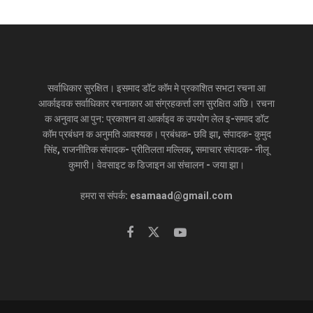
सर्वाधिकार सुरक्षित। इसमाद डॉट कॉम मे प्रकाशित सभटा रचना आ
आर्काइवक सर्वाधिकार रचनाकार आ संग्रहकर्त्ता लग सुरक्षित अछि। रचना
क अनुवाद आ पुन: प्रकाशन वा आर्काइव क उपयोग लेल इ-समाद डॉट
कॉम प्रबंधन क अनुमति आवश्यक। प्रबंधक- छवि झा, संपादक- कुमुद
सिंह, राजनीतिक संपादक- प्रीतिलता मल्लिक, समाचार संपादक- नीलू
कुमारी। वेवसाइट क डिजाइन आ संचालन - जया झा।
हमरा स संपर्क: esamaad@gmail.com