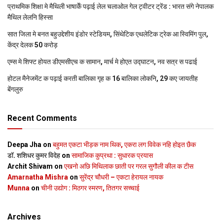
प्राथमिक शि‍क्षा मे मैथि‍ली भाषाकेँ पढ़ाई लेल चलाओल गेल ट्वीटर ट्रेंड : भारत संगे नेपालक
मैथिल लेलनि हिस्सा
सात जिला मे बनत बहुउद्देशीय इंडोर स्‍टेडि‍यम, सिंथेटिक एथलेटिक ट्रेक आ स्विमिंग पुल,
केंद्र देलक 50 करोड़
एम्स मे शिफ्ट होयत डीएमसीएच क सामान, मार्च मे होएत उद्घाटन, नव सत्र स पढाई
होटल मैनेजमेंट क पढ़ाई करती बालिका गृह क 16 बालिका लोकनि, 29 कए जायतीह
बेंगलुरु
Recent Comments
Deepa Jha
on
बहुमत एकटा भीड़क नाम थिक, एकरा लग विवेक नहि होइत छैक
डॉ. शशिधर कुमर विदेह
on
सामाजिक कुप्रथा : सुधारक प्रयास
Archit Shivam
on
एखनो अछि मिथिलाक छाती पर गरल सुगौली कील क टीस
Amarnatha Mishra
on
सुरेंद्र चौधरी – एकटा हेरायल नायक
Munna
on
चीनी उद्योग : मिठगर स्‍मरण, तितगर सच्‍चाई
Archives