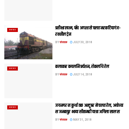
प्रतीक्षा खत्म, पाँच अगस्त से चलत नरकटियागंज-
समाचार
रक्सौल ट्रेन
BY
संपादक
JULY 30, 2018
कलाकार कयलनि प्रर्दशन, रोकलथि रेल
समाचार
BY
संपादक
JULY 14, 2018
जयनगर स कुर्था तक अक्‍टूबर मे चलत रेल, अयोध्‍या
समाचार
स जनकपुर भाया सीतामढी यात्रा अगिला साल स
BY
संपादक
MAY 31, 2018