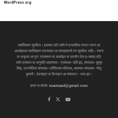
WordPress.org
सर्वाधिकार सुरक्षित। इसमाद डॉट कॉम मे प्रकाशित सभटा रचना आ
आर्काइवक सर्वाधिकार रचनाकार आ संग्रहकर्त्ता लग सुरक्षित अछि। रचना
क अनुवाद आ पुन: प्रकाशन वा आर्काइव क उपयोग लेल इ-समाद डॉट
कॉम प्रबंधन क अनुमति आवश्यक। प्रबंधक- छवि झा, संपादक- कुमुद
सिंह, राजनीतिक संपादक- प्रीतिलता मल्लिक, समाचार संपादक- नीलू
कुमारी। वेवसाइट क डिजाइन आ संचालन - जया झा।
हमरा स संपर्क: esamaad@gmail.com