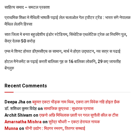
साहित्य समाद – समटल प्रकाश
प्राथमिक शि‍क्षा मे मैथि‍ली भाषाकेँ पढ़ाई लेल चलाओल गेल ट्वीटर ट्रेंड : भारत संगे नेपालक
मैथिल लेलनि हिस्सा
सात जिला मे बनत बहुउद्देशीय इंडोर स्‍टेडि‍यम, सिंथेटिक एथलेटिक ट्रेक आ स्विमिंग पुल,
केंद्र देलक 50 करोड़
एम्स मे शिफ्ट होयत डीएमसीएच क सामान, मार्च मे होएत उद्घाटन, नव सत्र स पढाई
होटल मैनेजमेंट क पढ़ाई करती बालिका गृह क 16 बालिका लोकनि, 29 कए जायतीह
बेंगलुरु
Recent Comments
Deepa Jha
on
बहुमत एकटा भीड़क नाम थिक, एकरा लग विवेक नहि होइत छैक
डॉ. शशिधर कुमर विदेह
on
सामाजिक कुप्रथा : सुधारक प्रयास
Archit Shivam
on
एखनो अछि मिथिलाक छाती पर गरल सुगौली कील क टीस
Amarnatha Mishra
on
सुरेंद्र चौधरी – एकटा हेरायल नायक
Munna
on
चीनी उद्योग : मिठगर स्‍मरण, तितगर सच्‍चाई