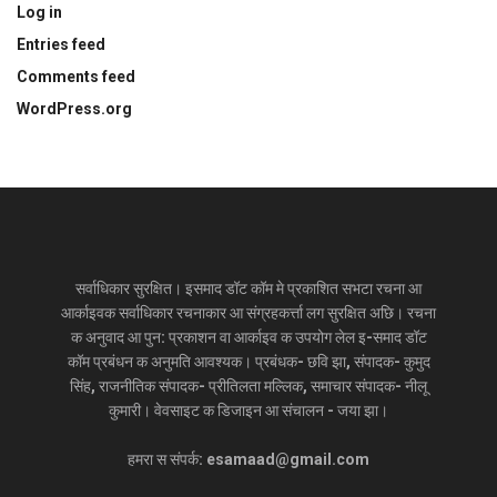
Log in
Entries feed
Comments feed
WordPress.org
सर्वाधिकार सुरक्षित। इसमाद डॉट कॉम मे प्रकाशित सभटा रचना आ
आर्काइवक सर्वाधिकार रचनाकार आ संग्रहकर्त्ता लग सुरक्षित अछि। रचना
क अनुवाद आ पुन: प्रकाशन वा आर्काइव क उपयोग लेल इ-समाद डॉट
कॉम प्रबंधन क अनुमति आवश्यक। प्रबंधक- छवि झा, संपादक- कुमुद
सिंह, राजनीतिक संपादक- प्रीतिलता मल्लिक, समाचार संपादक- नीलू
कुमारी। वेवसाइट क डिजाइन आ संचालन - जया झा।
हमरा स संपर्क: esamaad@gmail.com