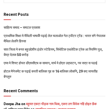
Recent Posts
साहित्य समाद – समटल प्रकाश
प्राथमिक शि‍क्षा मे मैथि‍ली भाषाकेँ पढ़ाई लेल चलाओल गेल ट्वीटर ट्रेंड : भारत संगे नेपालक
मैथिल लेलनि हिस्सा
सात जिला मे बनत बहुउद्देशीय इंडोर स्‍टेडि‍यम, सिंथेटिक एथलेटिक ट्रेक आ स्विमिंग पुल,
केंद्र देलक 50 करोड़
एम्स मे शिफ्ट होयत डीएमसीएच क सामान, मार्च मे होएत उद्घाटन, नव सत्र स पढाई
होटल मैनेजमेंट क पढ़ाई करती बालिका गृह क 16 बालिका लोकनि, 29 कए जायतीह
बेंगलुरु
Recent Comments
Deepa Jha
on
बहुमत एकटा भीड़क नाम थिक, एकरा लग विवेक नहि होइत छैक