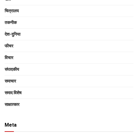
चित्रालय
तकनीक
देश-दुनिया
फीचर
विचार
संपादकीय
समाचार
समाद विशेष
साक्षात्‍कार
Meta