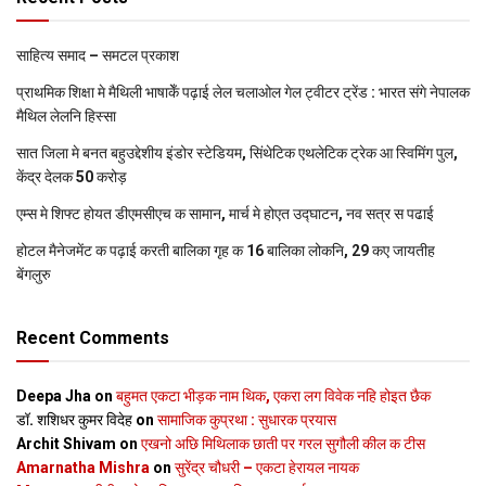
साहित्य समाद – समटल प्रकाश
प्राथमिक शि‍क्षा मे मैथि‍ली भाषाकेँ पढ़ाई लेल चलाओल गेल ट्वीटर ट्रेंड : भारत संगे नेपालक
मैथिल लेलनि हिस्सा
सात जिला मे बनत बहुउद्देशीय इंडोर स्‍टेडि‍यम, सिंथेटिक एथलेटिक ट्रेक आ स्विमिंग पुल,
केंद्र देलक 50 करोड़
एम्स मे शिफ्ट होयत डीएमसीएच क सामान, मार्च मे होएत उद्घाटन, नव सत्र स पढाई
होटल मैनेजमेंट क पढ़ाई करती बालिका गृह क 16 बालिका लोकनि, 29 कए जायतीह
बेंगलुरु
Recent Comments
Deepa Jha
on
बहुमत एकटा भीड़क नाम थिक, एकरा लग विवेक नहि होइत छैक
डॉ. शशिधर कुमर विदेह
on
सामाजिक कुप्रथा : सुधारक प्रयास
Archit Shivam
on
एखनो अछि मिथिलाक छाती पर गरल सुगौली कील क टीस
Amarnatha Mishra
on
सुरेंद्र चौधरी – एकटा हेरायल नायक