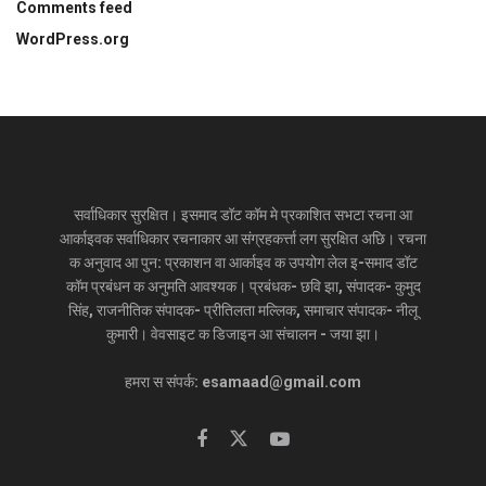
Comments feed
WordPress.org
सर्वाधिकार सुरक्षित। इसमाद डॉट कॉम मे प्रकाशित सभटा रचना आ
आर्काइवक सर्वाधिकार रचनाकार आ संग्रहकर्त्ता लग सुरक्षित अछि। रचना
क अनुवाद आ पुन: प्रकाशन वा आर्काइव क उपयोग लेल इ-समाद डॉट
कॉम प्रबंधन क अनुमति आवश्यक। प्रबंधक- छवि झा, संपादक- कुमुद
सिंह, राजनीतिक संपादक- प्रीतिलता मल्लिक, समाचार संपादक- नीलू
कुमारी। वेवसाइट क डिजाइन आ संचालन - जया झा।
हमरा स संपर्क: esamaad@gmail.com