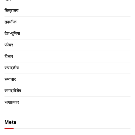
चित्रालय
तकनीक
देश-दुनिया
फीचर
विचार
संपादकीय
समाचार
समाद विशेष
साक्षात्‍कार
Meta