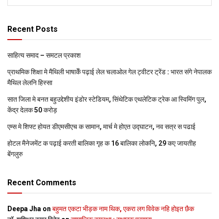
Recent Posts
साहित्य समाद – समटल प्रकाश
प्राथमिक शि‍क्षा मे मैथि‍ली भाषाकेँ पढ़ाई लेल चलाओल गेल ट्वीटर ट्रेंड : भारत संगे नेपालक
मैथिल लेलनि हिस्सा
सात जिला मे बनत बहुउद्देशीय इंडोर स्‍टेडि‍यम, सिंथेटिक एथलेटिक ट्रेक आ स्विमिंग पुल,
केंद्र देलक 50 करोड़
एम्स मे शिफ्ट होयत डीएमसीएच क सामान, मार्च मे होएत उद्घाटन, नव सत्र स पढाई
होटल मैनेजमेंट क पढ़ाई करती बालिका गृह क 16 बालिका लोकनि, 29 कए जायतीह
बेंगलुरु
Recent Comments
Deepa Jha
on
बहुमत एकटा भीड़क नाम थिक, एकरा लग विवेक नहि होइत छैक