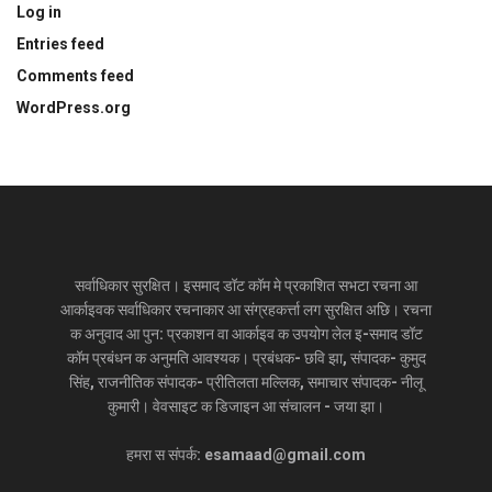
Log in
Entries feed
Comments feed
WordPress.org
सर्वाधिकार सुरक्षित। इसमाद डॉट कॉम मे प्रकाशित सभटा रचना आ
आर्काइवक सर्वाधिकार रचनाकार आ संग्रहकर्त्ता लग सुरक्षित अछि। रचना
क अनुवाद आ पुन: प्रकाशन वा आर्काइव क उपयोग लेल इ-समाद डॉट
कॉम प्रबंधन क अनुमति आवश्यक। प्रबंधक- छवि झा, संपादक- कुमुद
सिंह, राजनीतिक संपादक- प्रीतिलता मल्लिक, समाचार संपादक- नीलू
कुमारी। वेवसाइट क डिजाइन आ संचालन - जया झा।
हमरा स संपर्क: esamaad@gmail.com