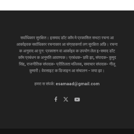
सर्वाधिकार सुरक्षित। इसमाद डॉट कॉम मे प्रकाशित सभटा रचना आ
आर्काइवक सर्वाधिकार रचनाकार आ संग्रहकर्त्ता लग सुरक्षित अछि। रचना
क अनुवाद आ पुन: प्रकाशन वा आर्काइव क उपयोग लेल इ-समाद डॉट
कॉम प्रबंधन क अनुमति आवश्यक। प्रबंधक- छवि झा, संपादक- कुमुद
सिंह, राजनीतिक संपादक- प्रीतिलता मल्लिक, समाचार संपादक- नीलू
कुमारी। वेवसाइट क डिजाइन आ संचालन - जया झा।
हमरा स संपर्क: esamaad@gmail.com