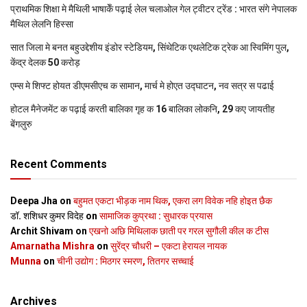
प्राथमिक शि‍क्षा मे मैथि‍ली भाषाकेँ पढ़ाई लेल चलाओल गेल ट्वीटर ट्रेंड : भारत संगे नेपालक
मैथिल लेलनि हिस्सा
सात जिला मे बनत बहुउद्देशीय इंडोर स्‍टेडि‍यम, सिंथेटिक एथलेटिक ट्रेक आ स्विमिंग पुल,
केंद्र देलक 50 करोड़
एम्स मे शिफ्ट होयत डीएमसीएच क सामान, मार्च मे होएत उद्घाटन, नव सत्र स पढाई
होटल मैनेजमेंट क पढ़ाई करती बालिका गृह क 16 बालिका लोकनि, 29 कए जायतीह
बेंगलुरु
Recent Comments
Deepa Jha
on
बहुमत एकटा भीड़क नाम थिक, एकरा लग विवेक नहि होइत छैक
डॉ. शशिधर कुमर विदेह
on
सामाजिक कुप्रथा : सुधारक प्रयास
Archit Shivam
on
एखनो अछि मिथिलाक छाती पर गरल सुगौली कील क टीस
Amarnatha Mishra
on
सुरेंद्र चौधरी – एकटा हेरायल नायक
Munna
on
चीनी उद्योग : मिठगर स्‍मरण, तितगर सच्‍चाई
Archives