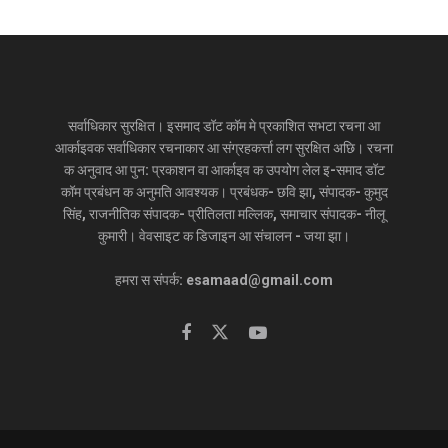
सर्वाधिकार सुरक्षित। इसमाद डॉट कॉम मे प्रकाशित सभटा रचना आ
आर्काइवक सर्वाधिकार रचनाकार आ संग्रहकर्त्ता लग सुरक्षित अछि। रचना
क अनुवाद आ पुन: प्रकाशन वा आर्काइव क उपयोग लेल इ-समाद डॉट
कॉम प्रबंधन क अनुमति आवश्यक। प्रबंधक- छवि झा, संपादक- कुमुद
सिंह, राजनीतिक संपादक- प्रीतिलता मल्लिक, समाचार संपादक- नीलू
कुमारी। वेवसाइट क डिजाइन आ संचालन - जया झा।
हमरा स संपर्क: esamaad@gmail.com