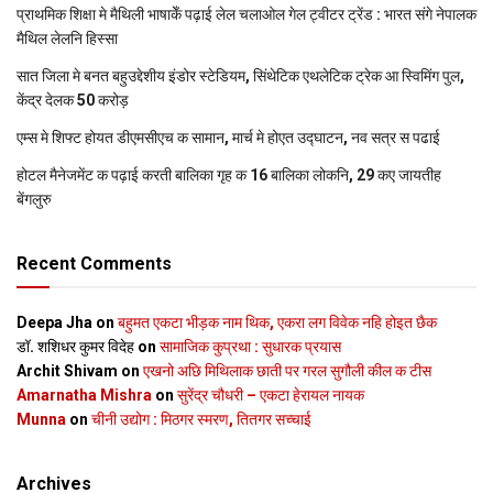
प्राथमिक शि‍क्षा मे मैथि‍ली भाषाकेँ पढ़ाई लेल चलाओल गेल ट्वीटर ट्रेंड : भारत संगे नेपालक
मैथिल लेलनि हिस्सा
सात जिला मे बनत बहुउद्देशीय इंडोर स्‍टेडि‍यम, सिंथेटिक एथलेटिक ट्रेक आ स्विमिंग पुल,
केंद्र देलक 50 करोड़
एम्स मे शिफ्ट होयत डीएमसीएच क सामान, मार्च मे होएत उद्घाटन, नव सत्र स पढाई
होटल मैनेजमेंट क पढ़ाई करती बालिका गृह क 16 बालिका लोकनि, 29 कए जायतीह
बेंगलुरु
Recent Comments
Deepa Jha
on
बहुमत एकटा भीड़क नाम थिक, एकरा लग विवेक नहि होइत छैक
डॉ. शशिधर कुमर विदेह
on
सामाजिक कुप्रथा : सुधारक प्रयास
Archit Shivam
on
एखनो अछि मिथिलाक छाती पर गरल सुगौली कील क टीस
Amarnatha Mishra
on
सुरेंद्र चौधरी – एकटा हेरायल नायक
Munna
on
चीनी उद्योग : मिठगर स्‍मरण, तितगर सच्‍चाई
Archives