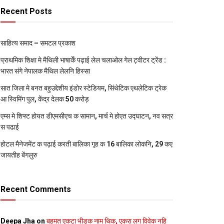
Recent Posts
साहित्य समाद – समटल प्रकाश
प्राथमिक शि‍क्षा मे मैथि‍ली भाषाकेँ पढ़ाई लेल चलाओल गेल ट्वीटर ट्रेंड :
भारत संगे नेपालक मैथिल लेलनि हिस्सा
सात जिला मे बनत बहुउद्देशीय इंडोर स्‍टेडि‍यम, सिंथेटिक एथलेटिक ट्रेक
आ स्विमिंग पुल, केंद्र देलक 50 करोड़
एम्स मे शिफ्ट होयत डीएमसीएच क सामान, मार्च मे होएत उद्घाटन, नव सत्र
स पढाई
होटल मैनेजमेंट क पढ़ाई करती बालिका गृह क 16 बालिका लोकनि, 29 कए
जायतीह बेंगलुरु
Recent Comments
Deepa Jha
on
बहुमत एकटा भीड़क नाम थिक, एकरा लग विवेक नहि