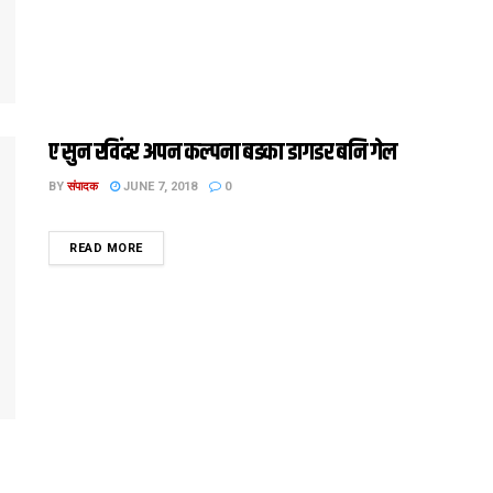
ए सुन रविंदर अपन कल्पना बडका डागडर बनि गेल
BY
संपादक
JUNE 7, 2018
0
DETAILS
READ MORE