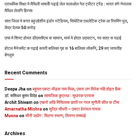
प्राथमिक शि‍क्षा मे मैथि‍ली भाषाकेँ पढ़ाई लेल चलाओल गेल ट्वीटर ट्रेंड : भारत संगे नेपालक
मैथिल लेलनि हिस्सा
सात जिला मे बनत बहुउद्देशीय इंडोर स्‍टेडि‍यम, सिंथेटिक एथलेटिक ट्रेक आ स्विमिंग पुल,
केंद्र देलक 50 करोड़
एम्स मे शिफ्ट होयत डीएमसीएच क सामान, मार्च मे होएत उद्घाटन, नव सत्र स पढाई
होटल मैनेजमेंट क पढ़ाई करती बालिका गृह क 16 बालिका लोकनि, 29 कए जायतीह
बेंगलुरु
Recent Comments
Deepa Jha
on
बहुमत एकटा भीड़क नाम थिक, एकरा लग विवेक नहि होइत छैक
डॉ. शशिधर कुमर विदेह
on
सामाजिक कुप्रथा : सुधारक प्रयास
Archit Shivam
on
एखनो अछि मिथिलाक छाती पर गरल सुगौली कील क टीस
Amarnatha Mishra
on
सुरेंद्र चौधरी – एकटा हेरायल नायक
Munna
on
चीनी उद्योग : मिठगर स्‍मरण, तितगर सच्‍चाई
Archives