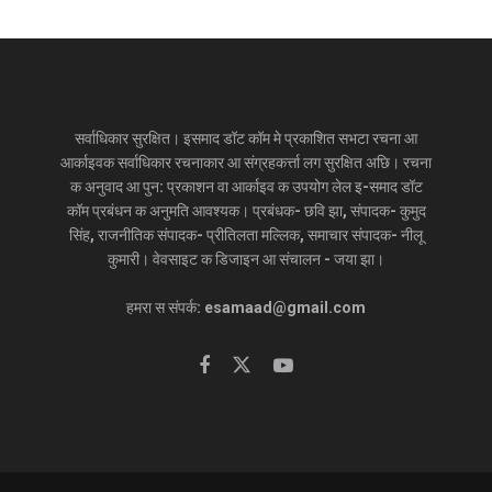
सर्वाधिकार सुरक्षित। इसमाद डॉट कॉम मे प्रकाशित सभटा रचना आ
आर्काइवक सर्वाधिकार रचनाकार आ संग्रहकर्त्ता लग सुरक्षित अछि। रचना
क अनुवाद आ पुन: प्रकाशन वा आर्काइव क उपयोग लेल इ-समाद डॉट
कॉम प्रबंधन क अनुमति आवश्यक। प्रबंधक- छवि झा, संपादक- कुमुद
सिंह, राजनीतिक संपादक- प्रीतिलता मल्लिक, समाचार संपादक- नीलू
कुमारी। वेवसाइट क डिजाइन आ संचालन - जया झा।
हमरा स संपर्क: esamaad@gmail.com