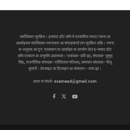
सर्वाधिकार सुरक्षित। इसमाद डॉट कॉम मे प्रकाशित सभटा रचना आ
आर्काइवक सर्वाधिकार रचनाकार आ संग्रहकर्त्ता लग सुरक्षित अछि। रचना
क अनुवाद आ पुन: प्रकाशन वा आर्काइव क उपयोग लेल इ-समाद डॉट
कॉम प्रबंधन क अनुमति आवश्यक। प्रबंधक- छवि झा, संपादक- कुमुद
सिंह, राजनीतिक संपादक- प्रीतिलता मल्लिक, समाचार संपादक- नीलू
कुमारी। वेवसाइट क डिजाइन आ संचालन - जया झा।
हमरा स संपर्क: esamaad@gmail.com