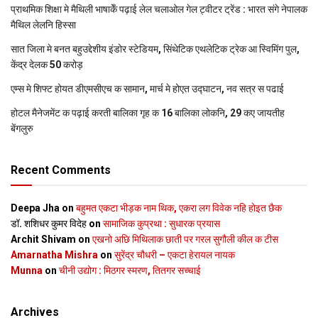
प्राथमिक शि‍क्षा मे मैथि‍ली भाषाकेँ पढ़ाई लेल चलाओल गेल ट्वीटर ट्रेंड : भारत संगे नेपालक
मैथिल लेलनि हिस्सा
सात जिला मे बनत बहुउद्देशीय इंडोर स्‍टेडि‍यम, सिंथेटिक एथलेटिक ट्रेक आ स्विमिंग पुल,
केंद्र देलक 50 करोड़
एम्स मे शिफ्ट होयत डीएमसीएच क सामान, मार्च मे होएत उद्घाटन, नव सत्र स पढाई
होटल मैनेजमेंट क पढ़ाई करती बालिका गृह क 16 बालिका लोकनि, 29 कए जायतीह
बेंगलुरु
Recent Comments
Deepa Jha
on
बहुमत एकटा भीड़क नाम थिक, एकरा लग विवेक नहि होइत छैक
डॉ. शशिधर कुमर विदेह
on
सामाजिक कुप्रथा : सुधारक प्रयास
Archit Shivam
on
एखनो अछि मिथिलाक छाती पर गरल सुगौली कील क टीस
Amarnatha Mishra
on
सुरेंद्र चौधरी – एकटा हेरायल नायक
Munna
on
चीनी उद्योग : मिठगर स्‍मरण, तितगर सच्‍चाई
Archives